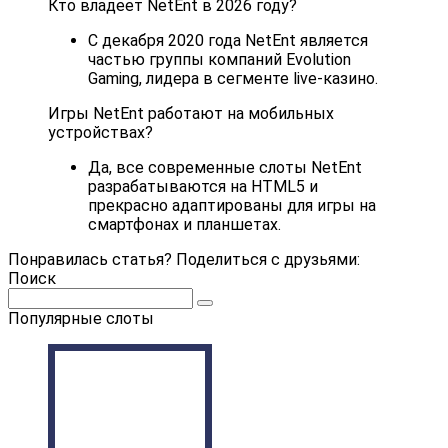
Кто владеет NetEnt в 2026 году?
С декабря 2020 года NetEnt является
частью группы компаний Evolution
Gaming, лидера в сегменте live-казино.
Игры NetEnt работают на мобильных
устройствах?
Да, все современные слоты NetEnt
разрабатываются на HTML5 и
прекрасно адаптированы для игры на
смартфонах и планшетах.
Понравилась статья? Поделиться с друзьями:
Поиск
Поиск:
Популярные слоты