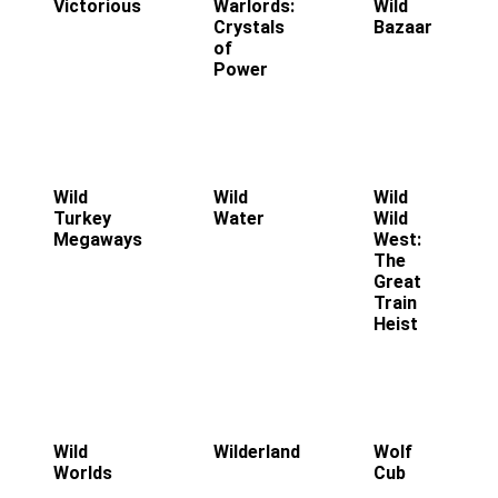
Victorious
Warlords:
Wild
Crystals
Bazaar
of
Power
Wild
Wild
Wild
Turkey
Water
Wild
Megaways
West:
The
Great
Train
Heist
Wild
Wilderland
Wolf
Worlds
Cub