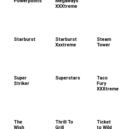
Powerpoints
Megaways
XXXtreme
Starburst
Starburst
Steam
Xxxtreme
Tower
Super
Superstars
Taco
Striker
Fury
XXXtreme
The
Thrill To
Ticket
Wish
Grill
to Wild