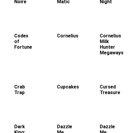
Noire
Matic
Night
Codex
Cornelius
Cornelius
of
Milk
Fortune
Hunter
Megaways
Crab
Cupcakes
Cursed
Trap
Treasure
Dark
Dazzle
Dazzle
King:
Me
Me