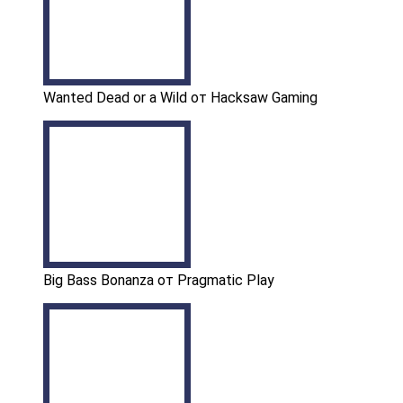
Wanted Dead or a Wild от Hacksaw Gaming
Big Bass Bonanza от Pragmatic Play