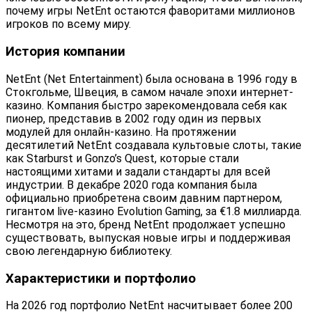
почему игры NetEnt остаются фаворитами миллионов
игроков по всему миру.
История компании
NetEnt (Net Entertainment) была основана в 1996 году в
Стокгольме, Швеция, в самом начале эпохи интернет-
казино. Компания быстро зарекомендовала себя как
пионер, представив в 2002 году один из первых
модулей для онлайн-казино. На протяжении
десятилетий NetEnt создавала культовые слоты, такие
как Starburst и Gonzo’s Quest, которые стали
настоящими хитами и задали стандарты для всей
индустрии. В декабре 2020 года компания была
официально приобретена своим давним партнером,
гигантом live-казино Evolution Gaming, за €1.8 миллиарда.
Несмотря на это, бренд NetEnt продолжает успешно
существовать, выпуская новые игры и поддерживая
свою легендарную библиотеку.
Характеристики и портфолио
На 2026 год портфолио NetEnt насчитывает более 200