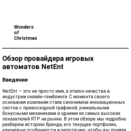
Wonders
of
Christmas
Обзор провайдера игровых
автоматов NetEnt
Введение
NetEnt — это не просто имя, а эталон качества в
индустрии онлайн-гемблинга. С момента своего
основания компания стала синонимом инновационных
слотов с превосходной графикой, уникальными
бонусными механиками и одними из самых высоких
показателей RTP на рынке. В этом обзоре мы подробно
разберем историю бренда, его текущее портфолио,
ключевые особенности и репутацию, чтобы вы поняли,