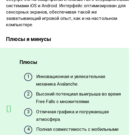
системами iOS и Android. Интерфейс оптимизирован для
сенсорных экранов, обеспечивая такой же
захватывающий игровой опыт, как и на настольном
компьютере.
Плюсы и минусы
Плюсы
Инновационная и увлекательная
механика Avalanche.
Высокий потенциал выигрыша во время
Free Falls с множителями.
Отличная графика и погружающая
атмосфера.
Полная совместимость с мобильными