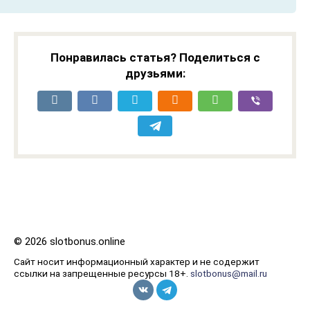
Понравилась статья? Поделиться с
друзьями:
© 2026 slotbonus.online
Сайт носит информационный характер и не содержит
ссылки на запрещенные ресурсы 18+.
slotbonus@mail.ru