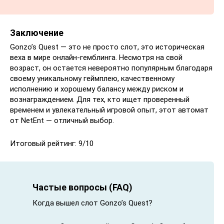
Заключение
Gonzo’s Quest — это не просто слот, это историческая
веха в мире онлайн-гемблинга. Несмотря на свой
возраст, он остается невероятно популярным благодаря
своему уникальному геймплею, качественному
исполнению и хорошему балансу между риском и
вознаграждением. Для тех, кто ищет проверенный
временем и увлекательный игровой опыт, этот автомат
от NetEnt — отличный выбор.
Итоговый рейтинг: 9/10
Частые вопросы (FAQ)
Когда вышел слот Gonzo’s Quest?