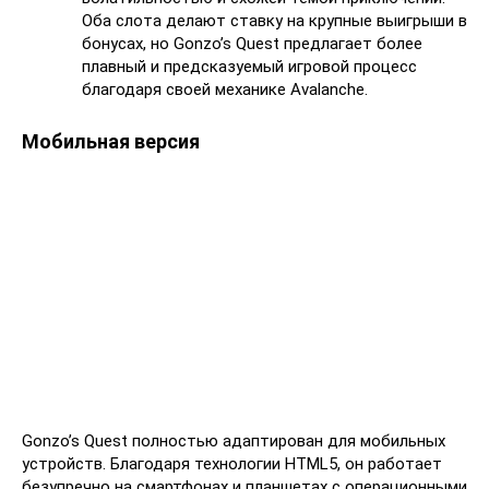
Оба слота делают ставку на крупные выигрыши в
бонусах, но Gonzo’s Quest предлагает более
плавный и предсказуемый игровой процесс
благодаря своей механике Avalanche.
Мобильная версия
Gonzo’s Quest полностью адаптирован для мобильных
устройств. Благодаря технологии HTML5, он работает
безупречно на смартфонах и планшетах с операционными