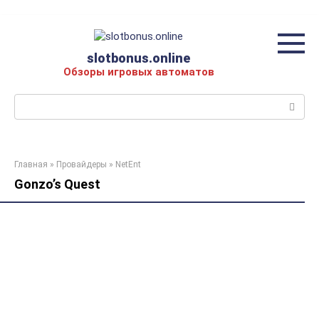
Сайт носит исключительно информационный характер, не содержит
Перейти
ссылок на онлайн-казино и не организует игры на деньги. Для связи
к
воспользуйтесь электронной почтой: slotbonus@mail.ru
контенту
slotbonus.online
Обзоры игровых автоматов
Поиск:
Главная
»
Провайдеры
»
NetEnt
Gonzo’s Quest