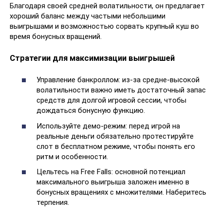
Благодаря своей средней волатильности, он предлагает
хороший баланс между частыми небольшими
выигрышами и возможностью сорвать крупный куш во
время бонусных вращений.
Стратегии для максимизации выигрышей
Управление банкроллом: из-за средне-высокой
волатильности важно иметь достаточный запас
средств для долгой игровой сессии, чтобы
дождаться бонусную функцию.
Используйте демо-режим: перед игрой на
реальные деньги обязательно протестируйте
слот в бесплатном режиме, чтобы понять его
ритм и особенности.
Цельтесь на Free Falls: основной потенциал
максимального выигрыша заложен именно в
бонусных вращениях с множителями. Наберитесь
терпения.