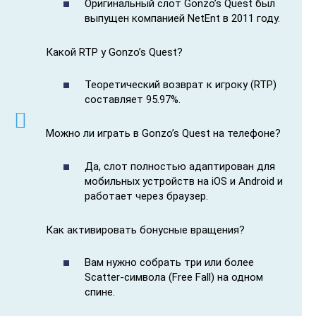
Оригинальный слот Gonzo’s Quest был
выпущен компанией NetEnt в 2011 году.
Какой RTP у Gonzo’s Quest?
Теоретический возврат к игроку (RTP)
составляет 95.97%.
Можно ли играть в Gonzo’s Quest на телефоне?
Да, слот полностью адаптирован для
мобильных устройств на iOS и Android и
работает через браузер.
Как активировать бонусные вращения?
Вам нужно собрать три или более
Scatter-символа (Free Fall) на одном
спине.