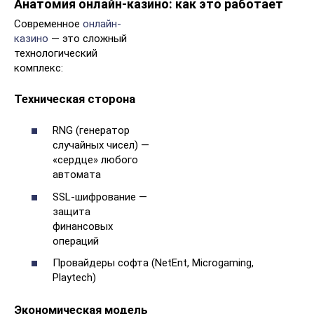
Анатомия онлайн-казино: как это работает
Современное
онлайн-
казино
— это сложный
технологический
комплекс:
Техническая сторона
RNG (генератор
случайных чисел) —
«сердце» любого
автомата
SSL-шифрование —
защита
финансовых
операций
Провайдеры софта (NetEnt, Microgaming,
Playtech)
Экономическая модель