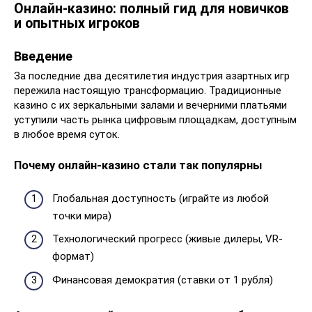
Онлайн-казино: полный гид для новичков
и опытных игроков
Введение
За последние два десятилетия индустрия азартных игр
пережила настоящую трансформацию. Традиционные
казино с их зеркальными залами и вечерними платьями
уступили часть рынка цифровым площадкам, доступным
в любое время суток.
Почему онлайн-казино стали так популярны
Глобальная доступность (играйте из любой
точки мира)
Технологический прогресс (живые дилеры, VR-
формат)
Финансовая демократия (ставки от 1 рубля)