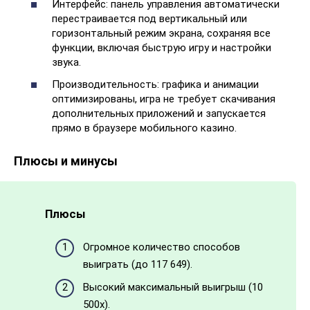
Интерфейс: панель управления автоматически
перестраивается под вертикальный или
горизонтальный режим экрана, сохраняя все
функции, включая быструю игру и настройки
звука.
Производительность: графика и анимации
оптимизированы, игра не требует скачивания
дополнительных приложений и запускается
прямо в браузере мобильного казино.
Плюсы и минусы
Плюсы
Огромное количество способов
выиграть (до 117 649).
Высокий максимальный выигрыш (10
500x).