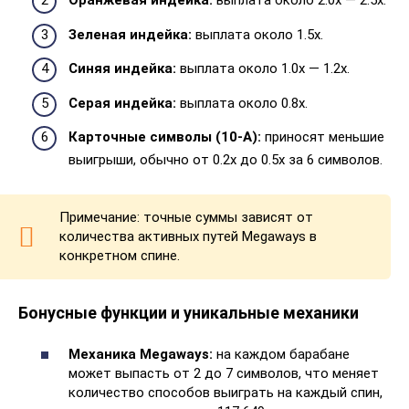
Оранжевая индейка:
выплата около 2.0x — 2.5x.
Зеленая индейка:
выплата около 1.5x.
Синяя индейка:
выплата около 1.0x — 1.2x.
Серая индейка:
выплата около 0.8x.
Карточные символы (10-A):
приносят меньшие
выигрыши, обычно от 0.2x до 0.5x за 6 символов.
Примечание: точные суммы зависят от
количества активных путей Megaways в
конкретном спине.
Бонусные функции и уникальные механики
Механика Megaways:
на каждом барабане
может выпасть от 2 до 7 символов, что меняет
количество способов выиграть на каждый спин,