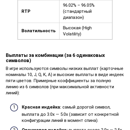
96.02% – 96.05%
RTP
(стандартный
диапазон)
Высокая (High
Волатильность
Volatility)
Выплаты за комбинации (за 6 одинаковых
символов)
В игре используются символы низких выплат (карточные
номиналы 10, J, Q, K, A) и высокие выплаты в виде индеек
пяти цветов. Примерные коэффициенты за полную
линию из 6 символов (при максимальной активности
линий):
Красная индейка:
самый дорогой символ,
выплата до 3.0x — 5.0x (зависит от конкретной
конфигурации линий в момент спина).