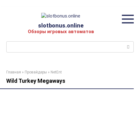
Сайт носит исключительно информационный характер, не содержит
Перейти
ссылок на онлайн-казино и не организует игры на деньги. Для связи
к
воспользуйтесь электронной почтой: slotbonus@mail.ru
контенту
slotbonus.online
Обзоры игровых автоматов
Поиск:
Главная
»
Провайдеры
»
NetEnt
Wild Turkey Megaways