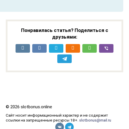
Понравилась статья? Поделиться с
друзьями:
© 2026 slotbonus.online
Сайт носит информационный характер и не содержит
ссылки на запрещенные ресурсы 18+.
slotbonus@mail.ru