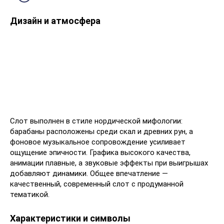
Дизайн и атмосфера
Слот выполнен в стиле нордической мифологии:
барабаны расположены среди скал и древних рун, а
фоновое музыкальное сопровождение усиливает
ощущение эпичности. Графика высокого качества,
анимации плавные, а звуковые эффекты при выигрышах
добавляют динамики. Общее впечатление —
качественный, современный слот с продуманной
тематикой.
Характеристики и символы