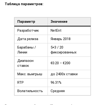
Таблица параметров:
Параметр
Значение
Разработчик
NetEnt
Дата релиза
Январь 2018
Барабаны /
5×3 / 20
Линии
фиксированных
Диапазон
€0.20 – €200
ставок
Макс. выигрыш
до 2400x ставки
RTP
96.31%
Волатильность
Средняя