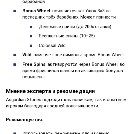
барабанов.
Bonus Wheel
: появляется как блок 3×3 на
последних трёх барабанах. Может принести:
Денежные призы (до 200x ставки).
Бесплатные спины (10–25).
Colossal Wild.
Wild
: заменяет все символы, кроме Bonus Wheel.
Free Spins
: активируются через Bonus Wheel; во
время фриспинов шансы на активацию бонусов
повышены.
Мнение эксперта и рекомендации
Asgardian Stones подходит как новичкам, так и опытным
игрокам благодаря средней волатильности.
Рекомендуется:
Использовать демо-режим для изучения