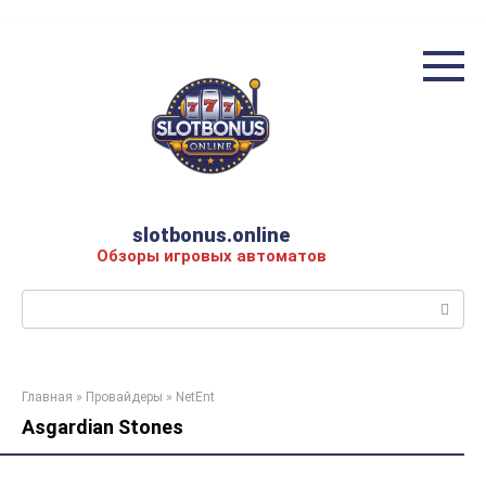
Сайт носит исключительно информационный характер, не содержит
Перейти
ссылок на онлайн-казино и не организует игры на деньги. Для связи
к
воспользуйтесь электронной почтой: slotbonus@mail.ru
контенту
slotbonus.online
Обзоры игровых автоматов
Поиск:
Главная
»
Провайдеры
»
NetEnt
Asgardian Stones