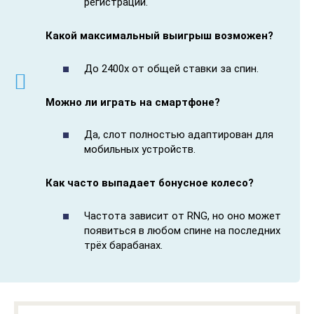
регистрации.
Какой максимальный выигрыш возможен?
До 2400x от общей ставки за спин.
Можно ли играть на смартфоне?
Да, слот полностью адаптирован для
мобильных устройств.
Как часто выпадает бонусное колесо?
Частота зависит от RNG, но оно может
появиться в любом спине на последних
трёх барабанах.