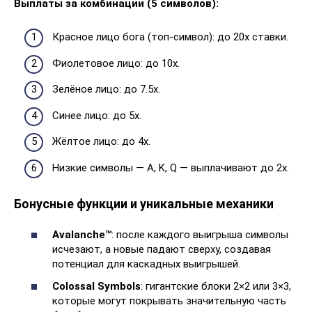
Выплаты за комбинации (5 символов):
Красное лицо бога (топ-символ): до 20x ставки.
Фиолетовое лицо: до 10x.
Зелёное лицо: до 7.5x.
Синее лицо: до 5x.
Жёлтое лицо: до 4x.
Низкие символы — A, K, Q — выплачивают до 2x.
Бонусные функции и уникальные механики
Avalanche™
: после каждого выигрыша символы
исчезают, а новые падают сверху, создавая
потенциал для каскадных выигрышей.
Colossal Symbols
: гигантские блоки 2×2 или 3×3,
которые могут покрывать значительную часть