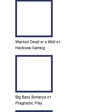
Wanted Dead or a Wild от
Hacksaw Gaming
Big Bass Bonanza от
Pragmatic Play