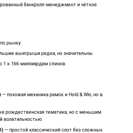
ированный банкролл-менеджмент и чёткое
по рынку.
ольшие выигрыши редки, но значительны.
ло 1 к 166 миллиардам спинов.
)
— похожая механика рамок и Hold & Win, но в
е рождественская тематика, но с меньшим
ей волатильностью.
O)
— простой классический слот без сложных