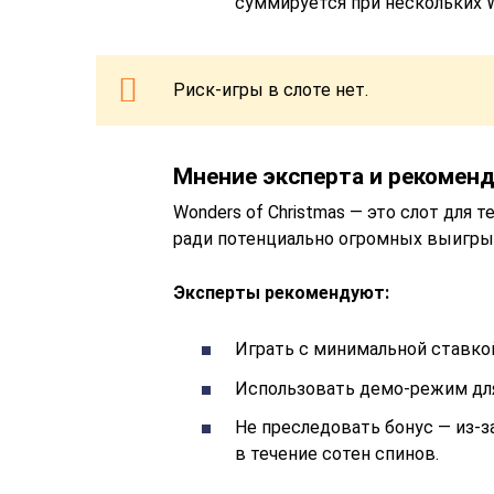
суммируется при нескольких Wi
Риск-игры в слоте нет.
Мнение эксперта и рекомен
Wonders of Christmas — это слот для 
ради потенциально огромных выигры
Эксперты рекомендуют:
Играть с минимальной ставкой 
Использовать демо-режим для
Не преследовать бонус — из-
в течение сотен спинов.