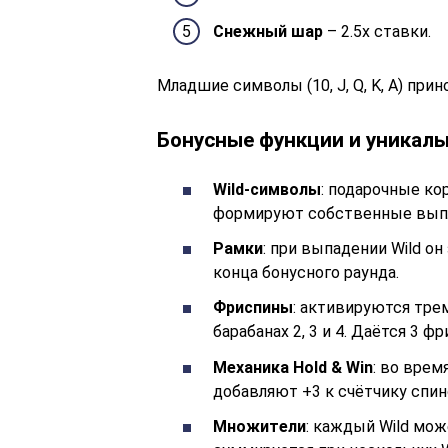
Снежный шар
– 2.5x ставки.
Младшие символы (10, J, Q, K, A) прин
Бонусные функции и уникал
Wild-символы
: подарочные к
формируют собственные вып
Рамки
: при выпадении Wild он
конца бонусного раунда.
Фриспины
: активируются тре
барабанах 2, 3 и 4. Даётся 3 фр
Механика Hold & Win
: во вре
добавляют +3 к счётчику спи
Множители
: каждый Wild мож