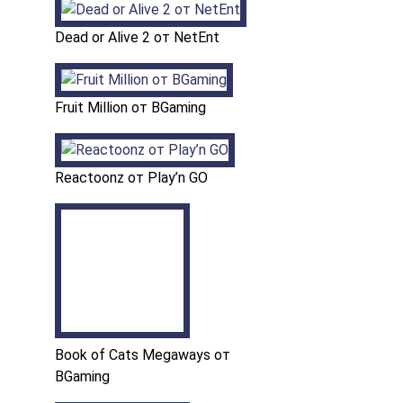
Dead or Alive 2 от NetEnt
Fruit Million от BGaming
Reactoonz от Play’n GO
Book of Cats Megaways от
BGaming