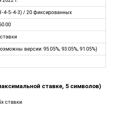
 2022 г.
 3-4-5-4-3) / 20 фиксированных
50.00
 ставки
возможны версии: 95.05%, 93.05%, 91.05%)
максимальной ставке, 5 символов)
5x ставки.