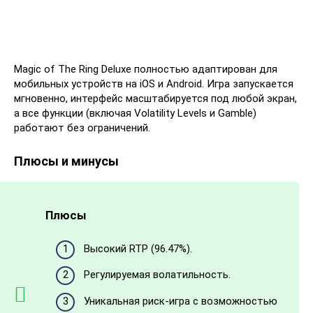
Magic of The Ring Deluxe полностью адаптирован для
мобильных устройств на iOS и Android. Игра запускается
мгновенно, интерфейс масштабируется под любой экран,
а все функции (включая Volatility Levels и Gamble)
работают без ограничений.
Плюсы и минусы
Плюсы
Высокий RTP (96.47%).
Регулируемая волатильность.
Уникальная риск-игра с возможностью