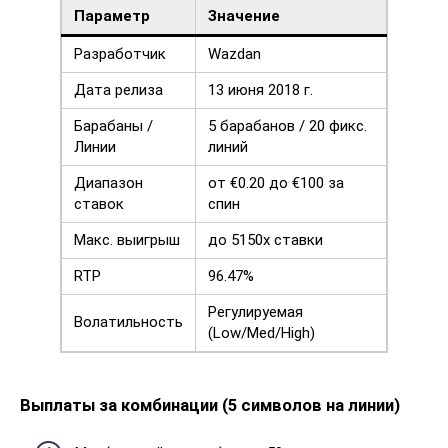
Параметр
Значение
Разработчик
Wazdan
Дата релиза
13 июня 2018 г.
Барабаны /
5 барабанов / 20 фикс.
Линии
линий
Диапазон
от €0.20 до €100 за
ставок
спин
Макс. выигрыш
до 5150x ставки
RTP
96.47%
Регулируемая
Волатильность
(Low/Med/High)
Выплаты за комбинации (5 символов на линии)