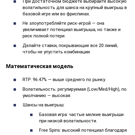
При достаточном бюджете выбирайте высокую
волатильность для шанса на крупный выигрыш в
базовой игре или во фриспинах.
Не злоупотребляйте риск-игрой — она
увеличивает потенциал выигрыша, но также и
риск полной потери.
Делайте ставки, покрывающие все 20 линий,
чтобы не упустить комбинации.
Математическая модель
RTP: 96.47% — выше среднего по рынку.
Волатильность: регулируемая (Low/Med/High), по
умолчанию — высокая.
Шансы на выигрыш:
Базовая игра: частые мелкие выигрыши
при низкой волатильности.
Free Spins: высокий потенциал благодаря