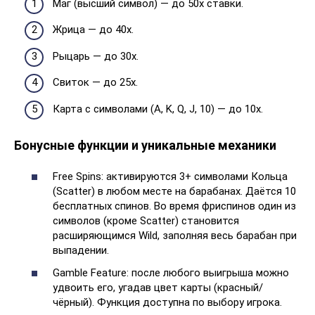
Маг (высший символ) — до 50x ставки.
Жрица — до 40x.
Рыцарь — до 30x.
Свиток — до 25x.
Карта с символами (A, K, Q, J, 10) — до 10x.
Бонусные функции и уникальные механики
Free Spins: активируются 3+ символами Кольца
(Scatter) в любом месте на барабанах. Даётся 10
бесплатных спинов. Во время фриспинов один из
символов (кроме Scatter) становится
расширяющимся Wild, заполняя весь барабан при
выпадении.
Gamble Feature: после любого выигрыша можно
удвоить его, угадав цвет карты (красный/
чёрный). Функция доступна по выбору игрока.