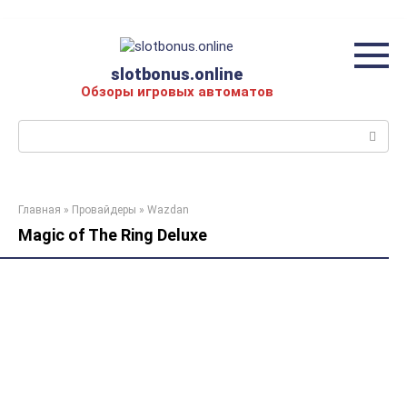
Сайт носит исключительно информационный характер, не содержит
Перейти
ссылок на онлайн-казино и не организует игры на деньги. Для связи
к
воспользуйтесь электронной почтой: slotbonus@mail.ru
контенту
slotbonus.online
Обзоры игровых автоматов
Поиск:
Главная
»
Провайдеры
»
Wazdan
Magic of The Ring Deluxe