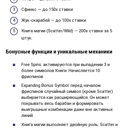
Сфинкс — до 150x ставки.
Жук-скарабей — до 100x ставки.
Книга магии (Scatter/Wild) — 200x ставки за 5
штук.
Бонусные функции и уникальные механики
Free Spins: активируются при выпадении 3 и
более символов Книги. Начисляется 10
фриспинов.
Expanding Bonus Symbol: перед началом
фриспинов случайный символ (кроме Scatter)
выбирается как расширяющийся. Он может
покрывать весь барабан и формировать
выигрышные комбинации даже вне активных
линий.
Книга магии выполняет двойную роль: Scatter и