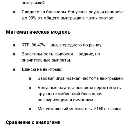
выигрышей.
Следите за балансом: бонусные раунды приносят
до 90% от общего выигрыша в таких слотах.
Математическая модель
RTP: 96.47% — выше среднего по рынку.
Волатильность: высокая — редкие, но
значительные выплаты.
Шансы на выигрыш:
Базовая игра: низкая частота выигрышей.
Бонусные раунды: высокая вероятность
крупных комбинаций благодаря
расширяющимся символам.
Максимальный множитель: 5150x ставки.
Сравнение с аналогами