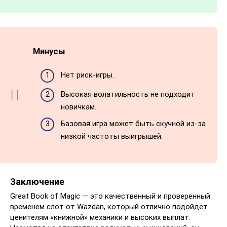
Минусы
Нет риск-игры.
Высокая волатильность не подходит
новичкам.
Базовая игра может быть скучной из-за
низкой частоты выигрышей.
Заключение
Great Book of Magic — это качественный и проверенный
временем слот от Wazdan, который отлично подойдёт
ценителям «книжной» механики и высоких выплат.