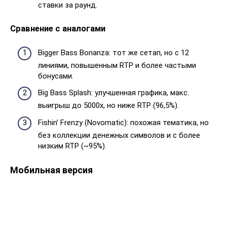
ставки за раунд.
Сравнение с аналогами
Bigger Bass Bonanza: тот же сетап, но с 12
линиями, повышенным RTP и более частыми
бонусами.
Big Bass Splash: улучшенная графика, макс.
выигрыш до 5000x, но ниже RTP (96,5%).
Fishin’ Frenzy (Novomatic): похожая тематика, но
без коллекции денежных символов и с более
низким RTP (~95%).
Мобильная версия