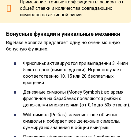
Примечание: точные коэффициенты зависят от
общей ставки и количества совпадающих
символов на активной линии.
Бонусные функции и уникальные механики
Big Bass Bonanza предлагает одну, но очень мощную
бонусную функцию:
Фриспины: активируются при выпадении 3, 4 или
5 скаттеров (символ удочки). Игрок получает
соответственно 10, 15 или 20 бесплатных
вращений.
Денежные символы (Money Symbols): во время
фриспинов на барабанах появляются рыбки с
денежными множителями (от 0,1x до 50x ставки).
Wild-символ (Рыбак): заменяет все обычные
символы и собирает все денежные символы,
суммируя их значения в общий выигрыш.