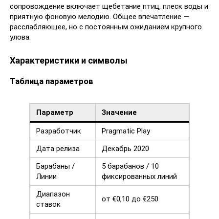
сопровождение включает щебетание птиц, плеск воды и
приятную фоновую мелодию. Общее впечатление —
расслабляющее, но с постоянным ожиданием крупного
улова.
Характеристики и символы
Таблица параметров
Параметр
Значение
Разработчик
Pragmatic Play
Дата релиза
Декабрь 2020
Барабаны /
5 барабанов / 10
Линии
фиксированных линий
Диапазон
от €0,10 до €250
ставок