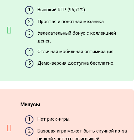
Высокий RTP (96,71%).
Простая и понятная механика.
Увлекательный бонус с коллекцией
денег.
Отличная мобильная оптимизация.
Демо-версия доступна бесплатно.
Минусы
Нет риск-игры.
Базовая игра может быть скучной из-за
низкой частоты выигрышей.