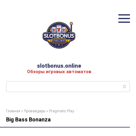
Сайт носит исключительно информационный характер, не содержит
Перейти
ссылок на онлайн-казино и не организует игры на деньги. Для связи
к
воспользуйтесь электронной почтой: slotbonus@mail.ru
контенту
slotbonus.online
Обзоры игровых автоматов
Поиск:
Главная
»
Провайдеры
»
Pragmatic Play
Big Bass Bonanza