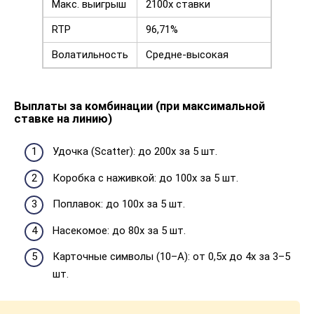
Макс. выигрыш
2100x ставки
RTP
96,71%
Волатильность
Средне-высокая
Выплаты за комбинации (при максимальной
ставке на линию)
Удочка (Scatter): до 200x за 5 шт.
Коробка с наживкой: до 100x за 5 шт.
Поплавок: до 100x за 5 шт.
Насекомое: до 80x за 5 шт.
Карточные символы (10–A): от 0,5x до 4x за 3–5
шт.