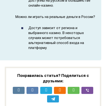
доступны на русском в большинстве
онлайн-казино.
Можно ли играть на реальные деньги в России?
Доступ зависит от региона и
выбранного казино. В некоторых
случаях может потребоваться
альтернативный способ входа на
платформу.
Понравилась статья? Поделиться с
друзьями: