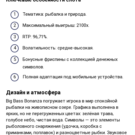
Тематика: рыбалка и природа.
Максимальный выигрыш: 2100x.
RTP: 96,71%.
Волатильность: средне-высокая.
Бонусные фриспины с коллекцией денежных
символов.
Полная адаптация под мобильные устройства.
Дизайн и атмосфера
Big Bass Bonanza погружает игрока в мир спокойной
рыбалки на живописном озере. Графика выполнена в
ярких, но не перегруженных цветах: зелёная трава,
голубое небо, чистая вода. Символы — это элементы
рыболовного снаряжения (удочка, коробка с
приманками, поплавок) и разноцветные рыбки. Звуковое