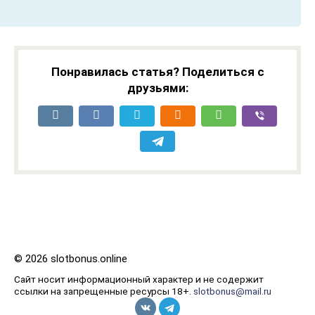
Понравилась статья? Поделиться с
друзьями:
© 2026 slotbonus.online
Сайт носит информационный характер и не содержит
ссылки на запрещенные ресурсы 18+.
slotbonus@mail.ru