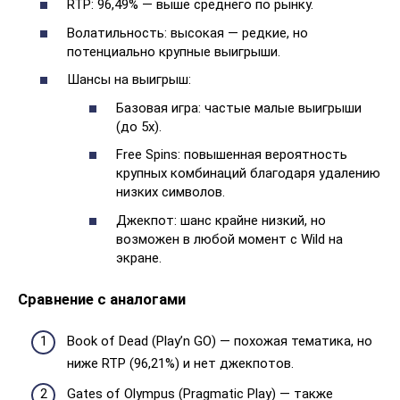
RTP: 96,49% — выше среднего по рынку.
Волатильность: высокая — редкие, но
потенциально крупные выигрыши.
Шансы на выигрыш:
Базовая игра: частые малые выигрыши
(до 5x).
Free Spins: повышенная вероятность
крупных комбинаций благодаря удалению
низких символов.
Джекпот: шанс крайне низкий, но
возможен в любой момент с Wild на
экране.
Сравнение с аналогами
Book of Dead (Play’n GO) — похожая тематика, но
ниже RTP (96,21%) и нет джекпотов.
Gates of Olympus (Pragmatic Play) — также