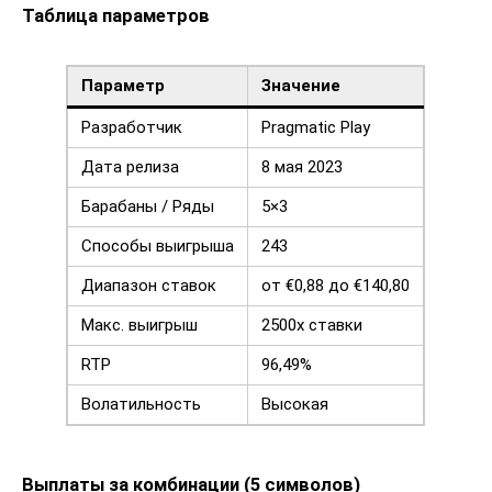
Таблица параметров
Параметр
Значение
Разработчик
Pragmatic Play
Дата релиза
8 мая 2023
Барабаны / Ряды
5×3
Способы выигрыша
243
Диапазон ставок
от €0,88 до €140,80
Макс. выигрыш
2500x ставки
RTP
96,49%
Волатильность
Высокая
Выплаты за комбинации (5 символов)