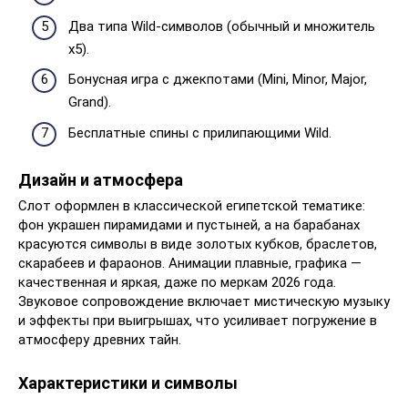
Два типа Wild-символов (обычный и множитель
x5).
Бонусная игра с джекпотами (Mini, Minor, Major,
Grand).
Бесплатные спины с прилипающими Wild.
Дизайн и атмосфера
Слот оформлен в классической египетской тематике:
фон украшен пирамидами и пустыней, а на барабанах
красуются символы в виде золотых кубков, браслетов,
скарабеев и фараонов. Анимации плавные, графика —
качественная и яркая, даже по меркам 2026 года.
Звуковое сопровождение включает мистическую музыку
и эффекты при выигрышах, что усиливает погружение в
атмосферу древних тайн.
Характеристики и символы