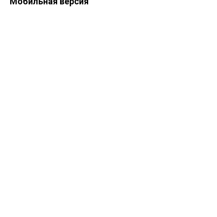
Мобильная версия