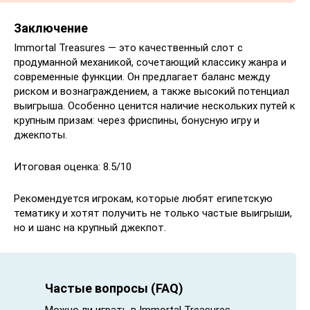
Заключение
Immortal Treasures — это качественный слот с
продуманной механикой, сочетающий классику жанра и
современные функции. Он предлагает баланс между
риском и вознаграждением, а также высокий потенциал
выигрыша. Особенно ценится наличие нескольких путей к
крупным призам: через фриспины, бонусную игру и
джекпоты.
Итоговая оценка: 8.5/10
Рекомендуется игрокам, которые любят египетскую
тематику и хотят получить не только частые выигрыши,
но и шанс на крупный джекпот.
Частые вопросы (FAQ)
Можно ли играть в Immortal Treasures