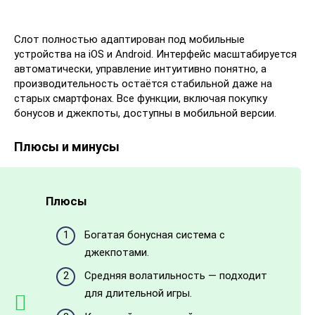
Слот полностью адаптирован под мобильные
устройства на iOS и Android. Интерфейс масштабируется
автоматически, управление интуитивно понятно, а
производительность остаётся стабильной даже на
старых смартфонах. Все функции, включая покупку
бонусов и джекпоты, доступны в мобильной версии.
Плюсы и минусы
Плюсы
Богатая бонусная система с
джекпотами.
Средняя волатильность — подходит
для длительной игры.