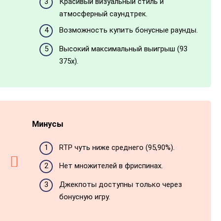
Красивый визуальный стиль и
атмосферный саундтрек.
Возможность купить бонусные раунды.
Высокий максимальный выигрыш (93
375x).
Минусы
RTP чуть ниже среднего (95,90%).
Нет множителей в фриспинах.
Джекпоты доступны только через
бонусную игру.