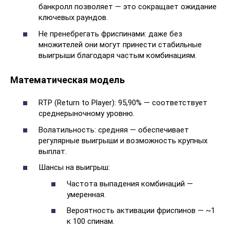
банкролл позволяет — это сокращает ожидание
ключевых раундов.
Не пренебрегать фриспинами: даже без
множителей они могут принести стабильные
выигрыши благодаря частым комбинациям.
Математическая модель
RTP (Return to Player): 95,90% — соответствует
среднерыночному уровню.
Волатильность: средняя — обеспечивает
регулярные выигрыши и возможность крупных
выплат.
Шансы на выигрыш:
Частота выпадения комбинаций —
умеренная.
Вероятность активации фриспинов — ~1
к 100 спинам.