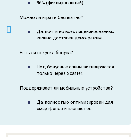
96% (фиксированный).
Можно ли играть бесплатно?
Да, почти во всех лицензированных
казино доступен демо-режим.
Есть ли покупка бонуса?
Нет, бонусные спины активируются
только через Scatter.
Поддерживает ли мобильные устройства?
Да, полностью оптимизирован для
смартфонов и планшетов.