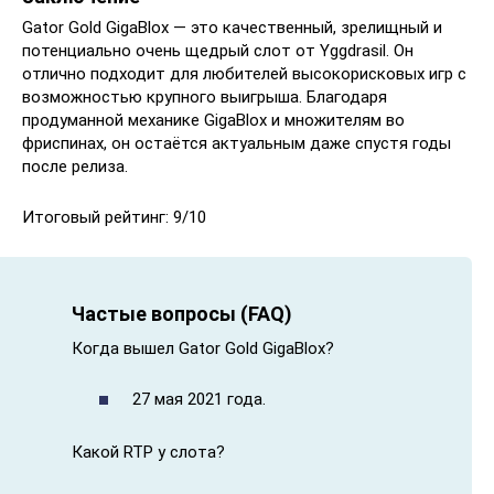
Gator Gold GigaBlox — это качественный, зрелищный и
потенциально очень щедрый слот от Yggdrasil. Он
отлично подходит для любителей высокорисковых игр с
возможностью крупного выигрыша. Благодаря
продуманной механике GigaBlox и множителям во
фриспинах, он остаётся актуальным даже спустя годы
после релиза.
Итоговый рейтинг: 9/10
Частые вопросы (FAQ)
Когда вышел Gator Gold GigaBlox?
27 мая 2021 года.
Какой RTP у слота?