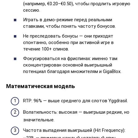
(например, €0.20–€0.50), чтобы продлить игровую
сессию.
Играть в демо-режиме перед реальными
ставками, чтобы понять частоту бонусов.
Не преследовать бонусы — они приходят
спонтанно, особенно при активной игре в
течение 100+ спинов.
Фокусироваться на фриспинах: именно там
сконцентрирован основной выигрышный
потенциал благодаря множителям и GigaBlox.
Математическая модель
RTP: 96% — выше среднего для слотов Yggdrasil.
Волатильность: высокая — выигрыши редкие, но
значительные.
Частота выпадения выигрышей (Hit Frequency):
~23% — примерно каждый четвёртый спин