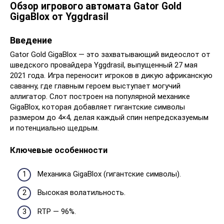
Обзор игрового автомата Gator Gold
GigaBlox от Yggdrasil
Введение
Gator Gold GigaBlox — это захватывающий видеослот от
шведского провайдера Yggdrasil, выпущенный 27 мая
2021 года. Игра переносит игроков в дикую африканскую
саванну, где главным героем выступает могучий
аллигатор. Слот построен на популярной механике
GigaBlox, которая добавляет гигантские символы
размером до 4×4, делая каждый спин непредсказуемым
и потенциально щедрым.
Ключевые особенности
Механика GigaBlox (гигантские символы).
Высокая волатильность.
RTP — 96%.