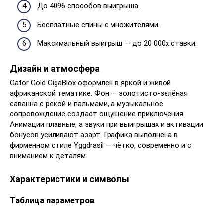
До 4096 способов выигрыша.
Бесплатные спины с множителями.
Максимальный выигрыш — до 20 000x ставки.
Дизайн и атмосфера
Gator Gold GigaBlox оформлен в яркой и живой
африканской тематике. Фон — золотисто-зелёная
саванна с рекой и пальмами, а музыкальное
сопровождение создаёт ощущение приключения.
Анимации плавные, а звуки при выигрышах и активации
бонусов усиливают азарт. Графика выполнена в
фирменном стиле Yggdrasil — чётко, современно и с
вниманием к деталям.
Характеристики и символы
Таблица параметров