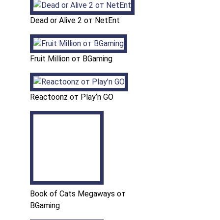
Dead or Alive 2 от NetEnt
Fruit Million от BGaming
Reactoonz от Play’n GO
Book of Cats Megaways от
BGaming