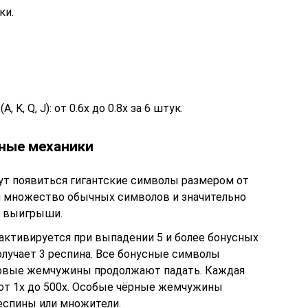
ки.
K, Q, J): от 0.6x до 0.8x за 6 штук.
ьные механики
гут появиться гигантские символы размером от
й множество обычных символов и значительно
е выигрыши.
): активируется при выпадении 5 и более бонусных
лучает 3 респина. Все бонусные символы
новые жемчужины продолжают падать. Каждая
от 1x до 500x. Особые чёрные жемчужины
еспины или множители.