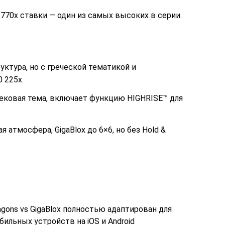
770x ставки — один из самых высоких в серии.
руктура, но с греческой тематикой и
 225x.
евековая тема, включает функцию HIGHRISE™ для
ая атмосфера, GigaBlox до 6×6, но без Hold &
agons vs GigaBlox полностью адаптирован для
бильных устройств на iOS и Android