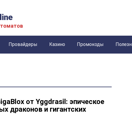
содержит ссылок на онлайн-казино и не организует игры на деньги. Для связ
line
втоматов
Провайдеры
Казино
Промокоды
Полезн
igaBlox от Yggdrasil: эпическое
ых драконов и гигантских