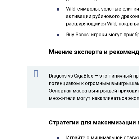
Wild-символы: золотые слитк
активации рубинового дракона
расширяющийся Wild, покрыва
Buy Bonus: игроки могут приоб
Мнение эксперта и рекомен
Dragons vs GigaBlox — это типичный 
потенциалом к огромным выигрышам,
Основная масса выигрышей приходитс
множители могут накапливаться эксп
Стратегии для максимизации
Играйте с минимальной ставко