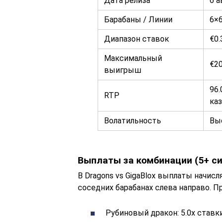
Дата релиза
6 а
Барабаны / Линии
6×
Диапазон ставок
€0.
Максимальный
€20
выигрыш
96.
RTP
каз
Волатильность
Вы
Выплаты за комбинации (5+ с
В Dragons vs GigaBlox выплаты начис
соседних барабанах слева направо. П
Рубиновый дракон: 5.0x ставки