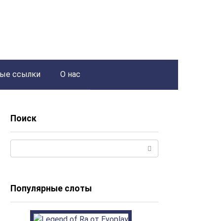
и воспользуйтесь электронной почтой: slotbonus@mail.ru
ые ссылки
О нас
Поиск
Поиск:
Популярные слоты