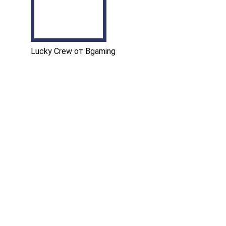
Lucky Crew от Bgaming