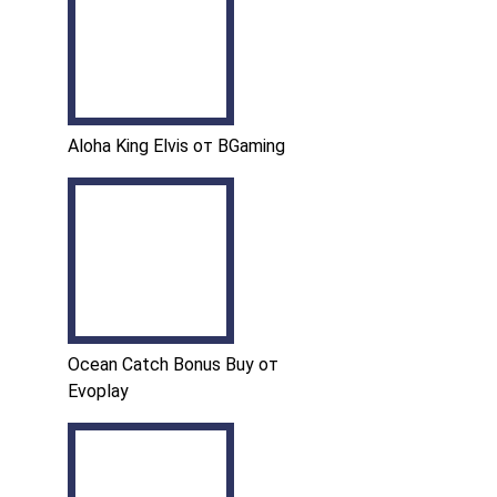
Aloha King Elvis от BGaming
Ocean Catch Bonus Buy от
Evoplay