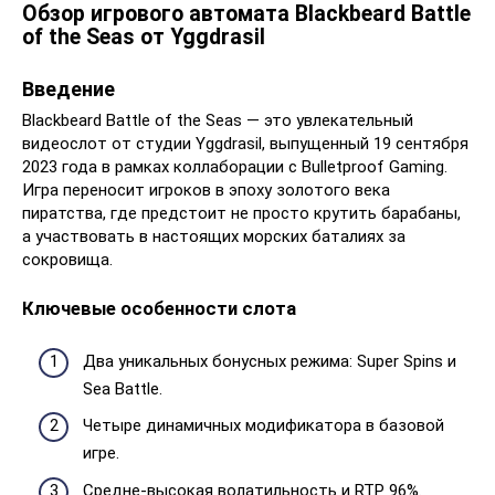
Обзор игрового автомата Blackbeard Battle
of the Seas от Yggdrasil
Введение
Blackbeard Battle of the Seas — это увлекательный
видеослот от студии Yggdrasil, выпущенный 19 сентября
2023 года в рамках коллаборации с Bulletproof Gaming.
Игра переносит игроков в эпоху золотого века
пиратства, где предстоит не просто крутить барабаны,
а участвовать в настоящих морских баталиях за
сокровища.
Ключевые особенности слота
Два уникальных бонусных режима: Super Spins и
Sea Battle.
Четыре динамичных модификатора в базовой
игре.
Средне-высокая волатильность и RTP 96%.