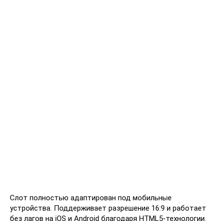
Слот полностью адаптирован под мобильные
устройства. Поддерживает разрешение 16:9 и работает
без лагов на iOS и Android благодаря HTML5-технологии.