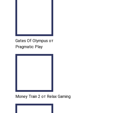
Gates Of Olympus от
Pragmatic Play
Money Train 2 от Relax Gaming