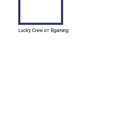
Lucky Crew от Bgaming