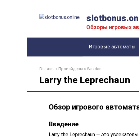
Сайт носит исключительно информационный характер, не 
Перейти
slotbonus.on
к
контенту
Обзоры игровых а
Игровые автоматы
Главная
»
Провайдеры
»
Wazdan
Larry the Leprechaun
Обзор игрового автомата
Введение
Larry the Leprechaun — это увлекате