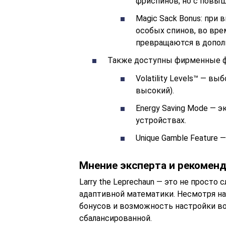
фриспинов, но с повыш
Magic Sack Bonus: при
особых спинов, во вре
превращаются в дополн
Также доступны фирменные ф
Volatility Levels™ — в
высокий).
Energy Saving Mode — 
устройствах.
Unique Gamble Feature 
Мнение эксперта и рекомен
Larry the Leprechaun — это не просто 
адаптивной математики. Несмотря на
бонусов и возможность настройки во
сбалансированной.