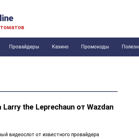
содержит ссылок на онлайн-казино и не организует игры на деньги. Для связ
line
втоматов
Провайдеры
Казино
Промокоды
Полезн
 Larry the Leprechaun от Wazdan
льный видеослот от известного провайдера