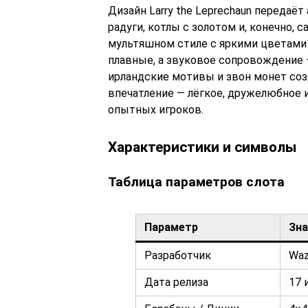
Дизайн Larry the Leprechaun передаё
радуги, котлы с золотом и, конечно, 
мультяшном стиле с яркими цветами
плавные, а звуковое сопровождение 
ирландские мотивы и звон монет соз
впечатление — лёгкое, дружелюбное и
опытных игроков.
Характеристики и символы
Таблица параметров слота
Параметр
Зна
Разработчик
Waz
Дата релиза
17 