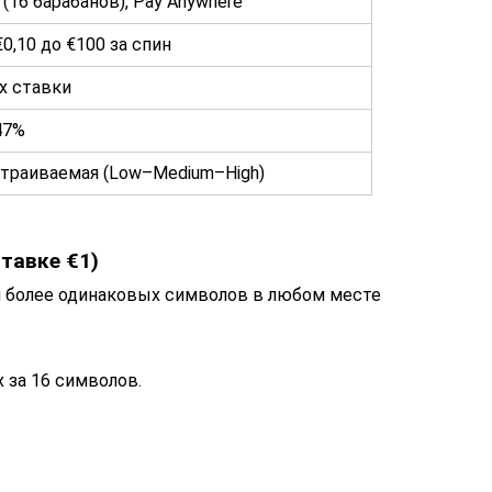
 (16 барабанов), Pay Anywhere
€0,10 до €100 за спин
x ставки
47%
траиваемая (Low–Medium–High)
тавке €1)
и более одинаковых символов в любом месте
x за 16 символов.