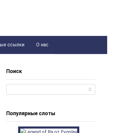
и воспользуйтесь электронной почтой: slotbonus@mail.ru
ые ссылки
О нас
Поиск
Поиск:
Популярные слоты