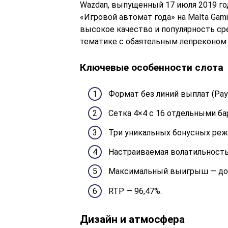
Wazdan, выпущенный 17 июля 2019 го
«Игровой автомат года» на Malta Gami
высокое качество и популярность ср
тематике с обаятельным лепреконом в
Ключевые особенности слота
Формат без линий выплат (Pay 
Сетка 4×4 с 16 отдельными ба
Три уникальных бонусных реж
Настраиваемая волатильность (V
Максимальный выигрыш — до 
RTP — 96,47%.
Дизайн и атмосфера