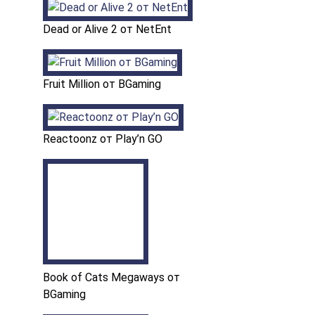
Dead or Alive 2 от NetEnt
Fruit Million от BGaming
Reactoonz от Play’n GO
Book of Cats Megaways от
BGaming