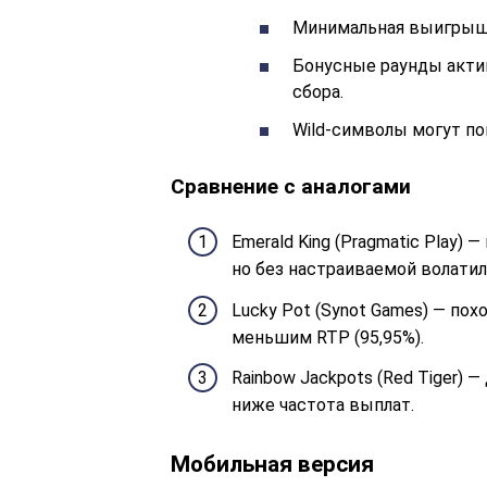
Минимальная выигрышн
Бонусные раунды акти
сбора.
Wild-символы могут по
Сравнение с аналогами
Emerald King (Pragmatic Play) 
но без настраиваемой волатил
Lucky Pot (Synot Games) — по
меньшим RTP (95,95%).
Rainbow Jackpots (Red Tiger)
ниже частота выплат.
Мобильная версия