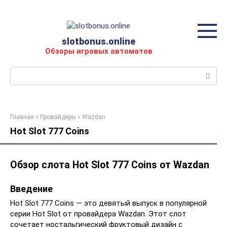
Сайт носит исключительно информационный характер, не содержит
Перейти
ссылок на онлайн-казино и не организует игры на деньги. Для связи
к
воспользуйтесь электронной почтой: slotbonus@mail.ru
контенту
slotbonus.online
Обзоры игровых автоматов
Поиск:
Главная
»
Провайдеры
»
Wazdan
Hot Slot 777 Coins
Обзор слота Hot Slot 777 Coins от Wazdan
Введение
Hot Slot 777 Coins — это девятый выпуск в популярной
серии Hot Slot от провайдера Wazdan. Этот слот
сочетает ностальгический фруктовый дизайн с