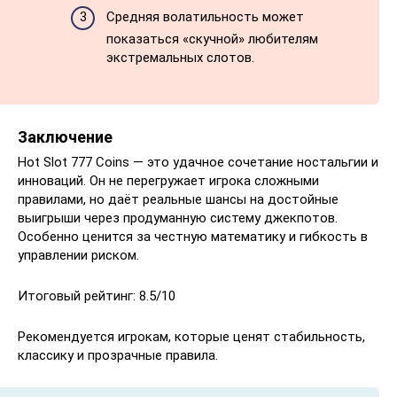
Средняя волатильность может
показаться «скучной» любителям
экстремальных слотов.
Заключение
Hot Slot 777 Coins — это удачное сочетание ностальгии и
инноваций. Он не перегружает игрока сложными
правилами, но даёт реальные шансы на достойные
выигрыши через продуманную систему джекпотов.
Особенно ценится за честную математику и гибкость в
управлении риском.
Итоговый рейтинг: 8.5/10
Рекомендуется игрокам, которые ценят стабильность,
классику и прозрачные правила.