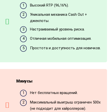
Высокий RTP (96,16%).
Уникальная механика Cash Out +
джекпоты.
Настраиваемый уровень риска.
Отличная мобильная оптимизация.
Простота и доступность для новичков.
Минусы
Нет бесплатных вращений.
Максимальный выигрыш ограничен 500x
(не подходит для хайроллеров).