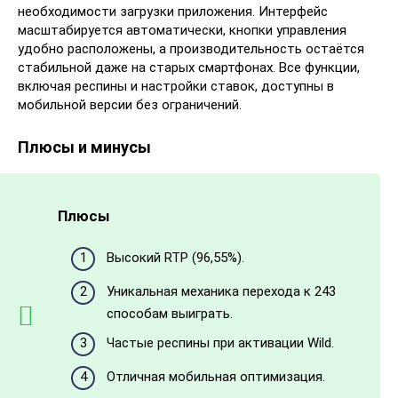
необходимости загрузки приложения. Интерфейс
масштабируется автоматически, кнопки управления
удобно расположены, а производительность остаётся
стабильной даже на старых смартфонах. Все функции,
включая респины и настройки ставок, доступны в
мобильной версии без ограничений.
Плюсы и минусы
Плюсы
Высокий RTP (96,55%).
Уникальная механика перехода к 243
способам выиграть.
Частые респины при активации Wild.
Отличная мобильная оптимизация.