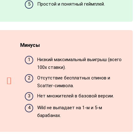
Простой и понятный геймплей.
Минусы
Низкий максимальный выигрыш (всего
100x ставки).
Отсутствие бесплатных спинов и
Scatter-символа.
Нет множителей в базовой версии.
Wild не выпадает на 1-м и 5-м
барабанах.