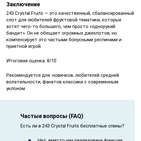
Заключение
243 Crystal Fruits — это качественный, сбалансированный
слот для любителей фруктовой тематики, которые
хотят чего-то большего, чем просто «однорукий
бандит». Он не обещает огромных джекпотов, но
компенсирует это частыми бонусными респинами и
приятной игрой.
Итоговая оценка: 8/10
Рекомендуется для: новичков, любителей средней
волатильности, фанатов классики с современным
уклоном.
Частые вопросы (FAQ)
Есть ли в 243 Crystal Fruits бесплатные спины?
Нет, вместо них реализована функция