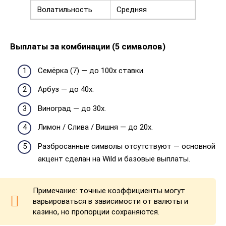
Волатильность
Средняя
Выплаты за комбинации (5 символов)
Семёрка (7) — до 100x ставки.
Арбуз — до 40x.
Виноград — до 30x.
Лимон / Слива / Вишня — до 20x.
Разбросанные символы отсутствуют — основной
акцент сделан на Wild и базовые выплаты.
Примечание: точные коэффициенты могут
варьироваться в зависимости от валюты и
казино, но пропорции сохраняются.