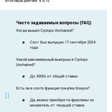
Итоговый рейтинг: 8.5/10
Часто задаваемые вопросы (FAQ)
Когда вышел Cyclops Unchained?
Слот был выпущен 17 сентября 2024
года.
Какой максимальный выигрыш в Cyclops
Unchained?
До 3000x от общей ставки.
Есть ли в слоте функция покупки бонуса?
Да, можно приобрести фриспины за
множитель от текущей ставки.