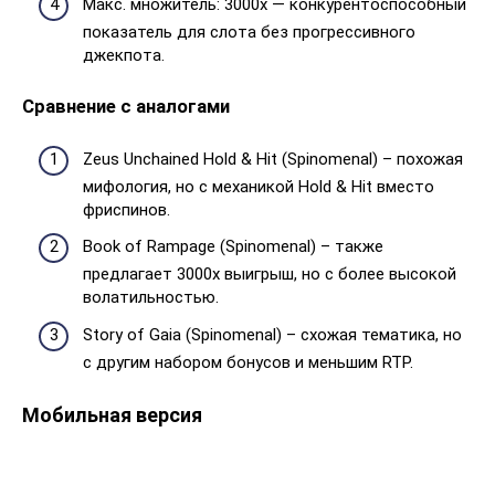
Макс. множитель: 3000x — конкурентоспособный
показатель для слота без прогрессивного
джекпота.
Сравнение с аналогами
Zeus Unchained Hold & Hit (Spinomenal) – похожая
мифология, но с механикой Hold & Hit вместо
фриспинов.
Book of Rampage (Spinomenal) – также
предлагает 3000x выигрыш, но с более высокой
волатильностью.
Story of Gaia (Spinomenal) – схожая тематика, но
с другим набором бонусов и меньшим RTP.
Мобильная версия