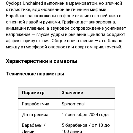
Cyclops Unchained выполнен в мрачноватой, но эпичной
стилистике, вдохновлённой античными мифами.
Барабаны расположены на фоне скалистого пейзажа с
огненной лавой и руинами. Графика детализирована,
анимации плавные, а звуковое сопровождение усиливает
напряжение — глухие удары и рычание Циклопа создают
эффект присутствия. Общее впечатление — это баланс
между атмосферой опасности и азартом приключений.
Характеристики и символы
Технические параметры
Параметр
Значение
Разработчик
Spinomenal
Дата релиза
17 сентября 2024 года
Барабаны /
5 барабанов / от 10 до
Линии
100 линий