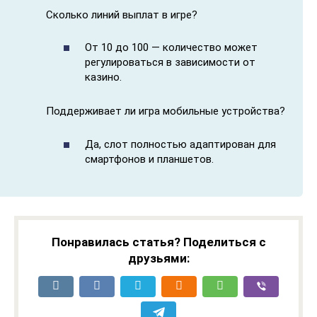
Сколько линий выплат в игре?
От 10 до 100 — количество может
регулироваться в зависимости от
казино.
Поддерживает ли игра мобильные устройства?
Да, слот полностью адаптирован для
смартфонов и планшетов.
Понравилась статья? Поделиться с
друзьями: