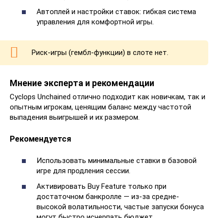
Автоплей и настройки ставок: гибкая система
управления для комфортной игры.
Риск-игры (гембл-функции) в слоте нет.
Мнение эксперта и рекомендации
Cyclops Unchained отлично подходит как новичкам, так и
опытным игрокам, ценящим баланс между частотой
выпадения выигрышей и их размером.
Рекомендуется
Использовать минимальные ставки в базовой
игре для продления сессии.
Активировать Buy Feature только при
достаточном банкролле — из-за средне-
высокой волатильности, частые запуски бонуса
могут быстро исчерпать бюджет.