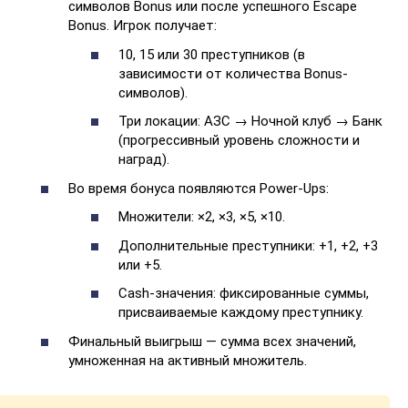
символов Bonus или после успешного Escape
Bonus. Игрок получает:
10, 15 или 30 преступников (в
зависимости от количества Bonus-
символов).
Три локации: АЗС → Ночной клуб → Банк
(прогрессивный уровень сложности и
наград).
Во время бонуса появляются Power-Ups:
Множители: ×2, ×3, ×5, ×10.
Дополнительные преступники: +1, +2, +3
или +5.
Cash-значения: фиксированные суммы,
присваиваемые каждому преступнику.
Финальный выигрыш — сумма всех значений,
умноженная на активный множитель.