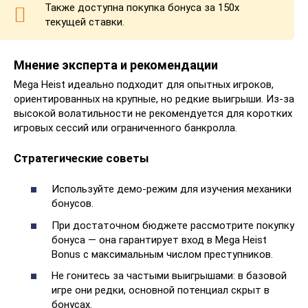
Также доступна покупка бонуса за 150x
текущей ставки.
Мнение эксперта и рекомендации
Mega Heist идеально подходит для опытных игроков,
ориентированных на крупные, но редкие выигрыши. Из-за
высокой волатильности не рекомендуется для коротких
игровых сессий или ограниченного банкролла.
Стратегические советы
Используйте демо-режим для изучения механики
бонусов.
При достаточном бюджете рассмотрите покупку
бонуса — она гарантирует вход в Mega Heist
Bonus с максимальным числом преступников.
Не гонитесь за частыми выигрышами: в базовой
игре они редки, основной потенциал скрыт в
бонусах.