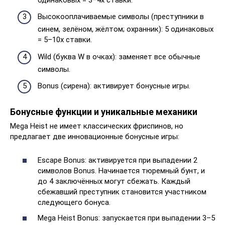
Высокооплачиваемые символы (преступники в
синем, зелёном, жёлтом; охранник): 5 одинаковых
= 5–10x ставки.
Wild (буква W в очках): заменяет все обычные
символы.
Bonus (сирена): активирует бонусные игры.
Бонусные функции и уникальные механики
Mega Heist не имеет классических фриспинов, но
предлагает две инновационные бонусные игры:
Escape Bonus: активируется при выпадении 2
символов Bonus. Начинается тюремный бунт, и
до 4 заключённых могут сбежать. Каждый
сбежавший преступник становится участником
следующего бонуса.
Mega Heist Bonus: запускается при выпадении 3–5