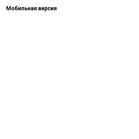
Мобильная версия