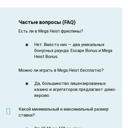
Частые вопросы (FAQ)
Есть ли в Mega Heist фриспины?
Нет. Вместо них — два уникальных
бонусных раунда: Escape Bonus и Mega
Heist Bonus.
Можно ли играть в Mega Heist бесплатно?
Да, большинство лицензированных
казино и агрегаторов предлагают демо-
версию.
Какой минимальный и максимальный размер
ставки?