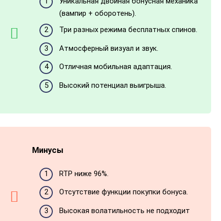
Уникальная двойная бонусная механика
(вампир + оборотень).
Три разных режима бесплатных спинов.
Атмосферный визуал и звук.
Отличная мобильная адаптация.
Высокий потенциал выигрыша.
Минусы
RTP ниже 96%.
Отсутствие функции покупки бонуса.
Высокая волатильность не подходит