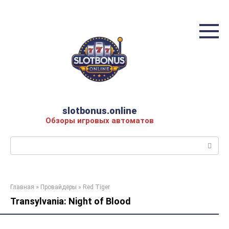
Сайт носит исключительно информационный характер, не содержит
Перейти
ссылок на онлайн-казино и не организует игры на деньги. Для связи
к
воспользуйтесь электронной почтой: slotbonus@mail.ru
контенту
slotbonus.online
Обзоры игровых автоматов
Поиск:
Главная
»
Провайдеры
»
Red Tiger
Transylvania: Night of Blood