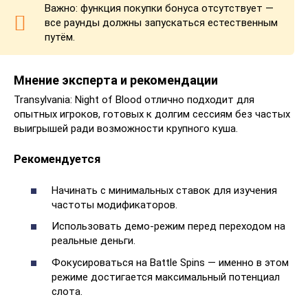
Важно: функция покупки бонуса отсутствует —
все раунды должны запускаться естественным
путём.
Мнение эксперта и рекомендации
Transylvania: Night of Blood отлично подходит для
опытных игроков, готовых к долгим сессиям без частых
выигрышей ради возможности крупного куша.
Рекомендуется
Начинать с минимальных ставок для изучения
частоты модификаторов.
Использовать демо-режим перед переходом на
реальные деньги.
Фокусироваться на Battle Spins — именно в этом
режиме достигается максимальный потенциал
слота.