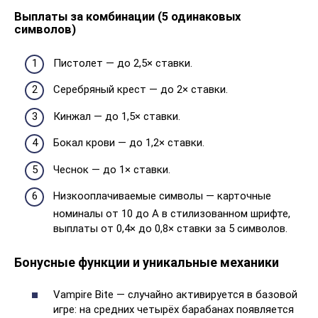
Выплаты за комбинации (5 одинаковых
символов)
Пистолет — до 2,5× ставки.
Серебряный крест — до 2× ставки.
Кинжал — до 1,5× ставки.
Бокал крови — до 1,2× ставки.
Чеснок — до 1× ставки.
Низкооплачиваемые символы — карточные
номиналы от 10 до A в стилизованном шрифте,
выплаты от 0,4× до 0,8× ставки за 5 символов.
Бонусные функции и уникальные механики
Vampire Bite — случайно активируется в базовой
игре: на средних четырёх барабанах появляется