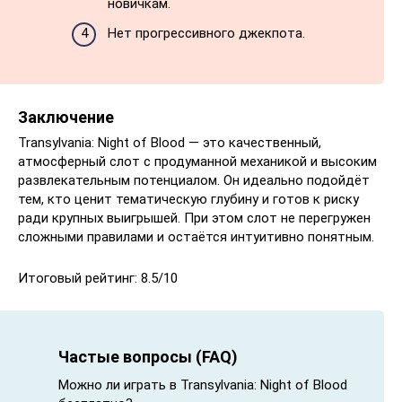
новичкам.
Нет прогрессивного джекпота.
Заключение
Transylvania: Night of Blood — это качественный,
атмосферный слот с продуманной механикой и высоким
развлекательным потенциалом. Он идеально подойдёт
тем, кто ценит тематическую глубину и готов к риску
ради крупных выигрышей. При этом слот не перегружен
сложными правилами и остаётся интуитивно понятным.
Итоговый рейтинг: 8.5/10
Частые вопросы (FAQ)
Можно ли играть в Transylvania: Night of Blood