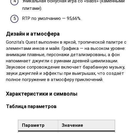
Уникальная бонусная игра со «slabs» (каменными
плитами).
RTP по умолчанию — 95,66%.
Дизайн и атмосфера
Gonzita’s Quest выполнен в яркой, тропической палитре с
элементами инков и майя. Графика — на высоком уровне:
анимации плавные, персонажи детализированы, а фон
напоминает джунгли с руинами древней цивилизации.
Звуковое сопровождение включает барабанную музыку,
звуки джунглей и эффекты при выигрышах, что создаёт
полное погружение в атмосферу приключений.
Характеристики и символы
Таблица параметров
Параметр
Значение