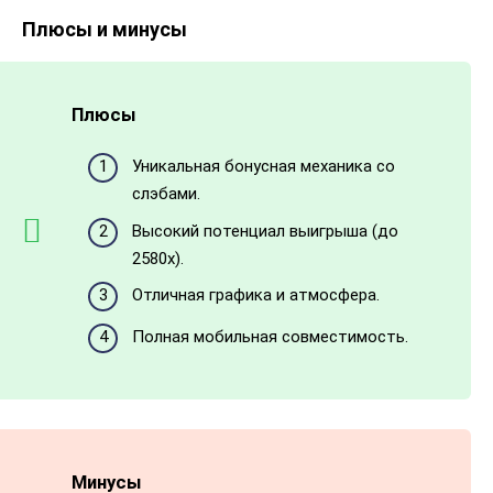
Плюсы и минусы
Плюсы
Уникальная бонусная механика со
слэбами.
Высокий потенциал выигрыша (до
2580x).
Отличная графика и атмосфера.
Полная мобильная совместимость.
Минусы