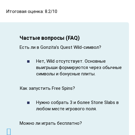
Итоговая оценка: 8.2/10
Частые вопросы (FAQ)
Есть ли в Gonzita’s Quest Wild-символ?
Нет, Wild отсутствует. Основные
выигрыши формируются через обычные
символы и бонусные плиты.
Как запустить Free Spins?
Нужно собрать 3 и более Stone Slabs в
любом месте игрового поля.
Можно ли играть бесплатно?