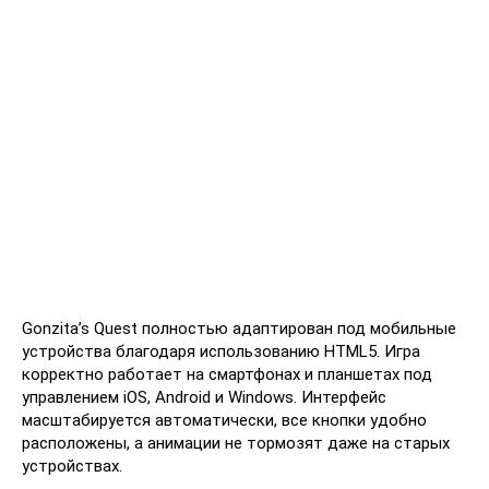
Gonzita’s Quest полностью адаптирован под мобильные
устройства благодаря использованию HTML5. Игра
корректно работает на смартфонах и планшетах под
управлением iOS, Android и Windows. Интерфейс
масштабируется автоматически, все кнопки удобно
расположены, а анимации не тормозят даже на старых
устройствах.