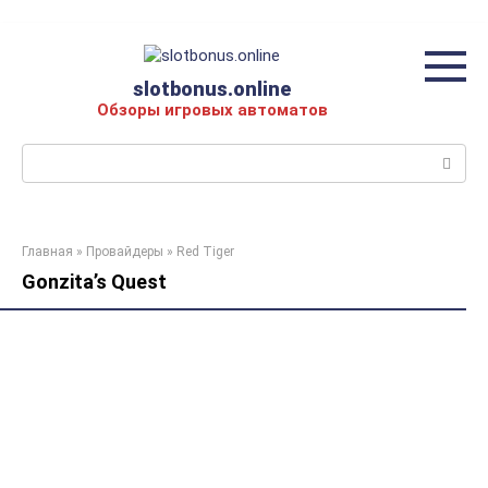
Сайт носит исключительно информационный характер, не содержит
Перейти
ссылок на онлайн-казино и не организует игры на деньги. Для связи
к
воспользуйтесь электронной почтой: slotbonus@mail.ru
контенту
slotbonus.online
Обзоры игровых автоматов
Поиск:
Главная
»
Провайдеры
»
Red Tiger
Gonzita’s Quest