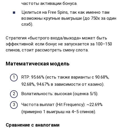
частоты активации бонуса.
Целиться на Free Spins, так как именно там
возможны крупные выигрыши (до 750x за один
слэб).
Стратегия «быстрого входа/выхода» может быть
эффективной: если бонус не запускается за 100–150
спинов, стоит рассмотреть смену слота.
Математическая модель
RTP: 95.66% (есть также варианты с 90.68%,
92.68%, 94.67% в зависимости от казино).
Волатильность: высокая (оценка 5/5).
Частота выплат (Hit Frequency): ~22.69%
(примерно 1 выигрыш на 4–5 спинов).
Сравнение с аналогами