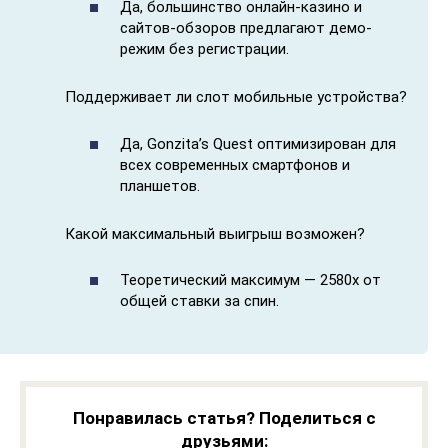
Да, большинство онлайн-казино и
сайтов-обзоров предлагают демо-
режим без регистрации.
Поддерживает ли слот мобильные устройства?
Да, Gonzita’s Quest оптимизирован для
всех современных смартфонов и
планшетов.
Какой максимальный выигрыш возможен?
Теоретический максимум — 2580x от
общей ставки за спин.
Понравилась статья? Поделиться с
друзьями: