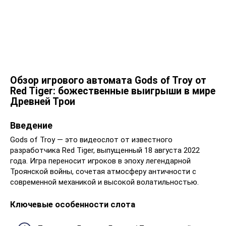
Обзор игрового автомата Gods of Troy от
Red Tiger: божественные выигрыши в мире
Древней Трои
Введение
Gods of Troy — это видеослот от известного
разработчика Red Tiger, выпущенный 18 августа 2022
года. Игра переносит игроков в эпоху легендарной
Троянской войны, сочетая атмосферу античности с
современной механикой и высокой волатильностью.
Ключевые особенности слота