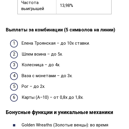
Частота
13,98%
выигрышей
Выплаты за комбинации (5 символов на линии)
Елена Троянская – до 10x ставки.
Шлем воина – до 5x.
Колесница – до 4x.
Ваза с монетами – до 3x.
Рог – до 2x.
Карты (A–10) – от 0,8x до 1,8x.
Бонусные функции и уникальные механики
Golden Wreaths (Золотые венцы): во время