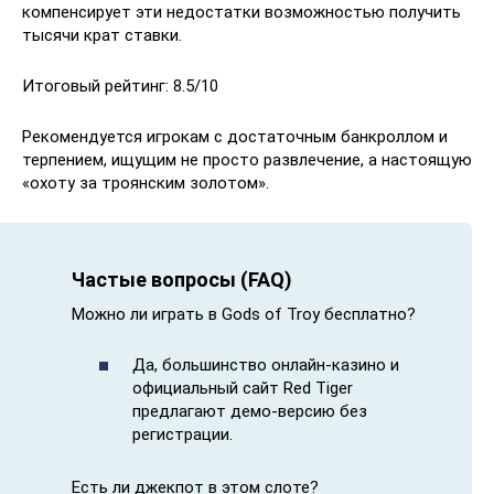
компенсирует эти недостатки возможностью получить
тысячи крат ставки.
Итоговый рейтинг: 8.5/10
Рекомендуется игрокам с достаточным банкроллом и
терпением, ищущим не просто развлечение, а настоящую
«охоту за троянским золотом».
Частые вопросы (FAQ)
Можно ли играть в Gods of Troy бесплатно?
Да, большинство онлайн-казино и
официальный сайт Red Tiger
предлагают демо-версию без
регистрации.
Есть ли джекпот в этом слоте?