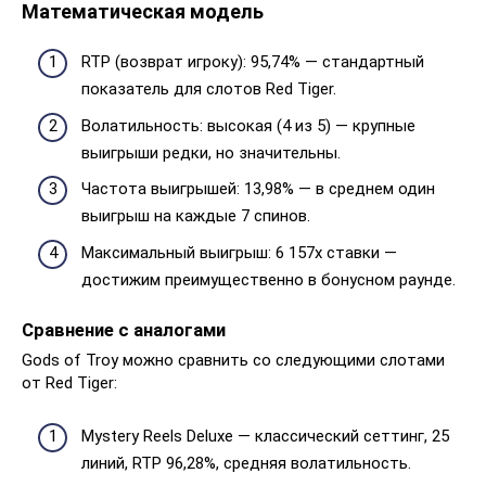
Математическая модель
RTP (возврат игроку): 95,74% — стандартный
показатель для слотов Red Tiger.
Волатильность: высокая (4 из 5) — крупные
выигрыши редки, но значительны.
Частота выигрышей: 13,98% — в среднем один
выигрыш на каждые 7 спинов.
Максимальный выигрыш: 6 157x ставки —
достижим преимущественно в бонусном раунде.
Сравнение с аналогами
Gods of Troy можно сравнить со следующими слотами
от Red Tiger:
Mystery Reels Deluxe — классический сеттинг, 25
линий, RTP 96,28%, средняя волатильность.