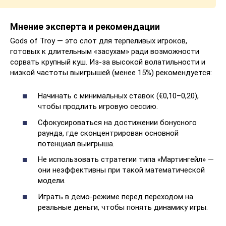
Мнение эксперта и рекомендации
Gods of Troy — это слот для терпеливых игроков,
готовых к длительным «засухам» ради возможности
сорвать крупный куш. Из-за высокой волатильности и
низкой частоты выигрышей (менее 15%) рекомендуется:
Начинать с минимальных ставок (€0,10–0,20),
чтобы продлить игровую сессию.
Сфокусироваться на достижении бонусного
раунда, где сконцентрирован основной
потенциал выигрыша.
Не использовать стратегии типа «Мартингейл» —
они неэффективны при такой математической
модели.
Играть в демо-режиме перед переходом на
реальные деньги, чтобы понять динамику игры.