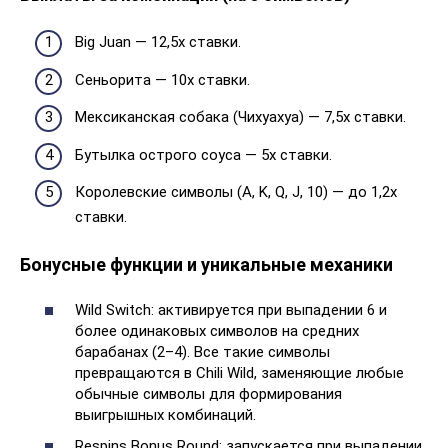
Big Juan — 12,5x ставки.
Сеньорита — 10x ставки.
Мексиканская собака (Чихуахуа) — 7,5x ставки.
Бутылка острого соуса — 5x ставки.
Королевские символы (A, K, Q, J, 10) — до 1,2x
ставки.
Бонусные функции и уникальные механики
Wild Switch: активируется при выпадении 6 и
более одинаковых символов на средних
барабанах (2–4). Все такие символы
превращаются в Chili Wild, заменяющие любые
обычные символы для формирования
выигрышных комбинаций.
Respins Bonus Round: запускается при выпадении