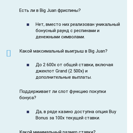
Есть ли в Big Juan фриспины?
Нет, вместо них реализован уникальный
бонусный раунд с респинами и
денежными символами.
Какой максимальный выигрыш в Big Juan?
До 2 600x от общей ставки, включая
джекпот Grand (2 500x) и
дополнительные выплаты.
Поддерживает ли слот функцию покупки
бонуса?
Да, в ряде казино доступна опция Buy
Bonus за 100x текущей ставки.
Какой минимальный размер ставки?