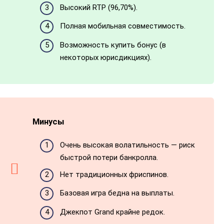
Высокий RTP (96,70%).
Полная мобильная совместимость.
Возможность купить бонус (в
некоторых юрисдикциях).
Минусы
Очень высокая волатильность — риск
быстрой потери банкролла.
Нет традиционных фриспинов.
Базовая игра бедна на выплаты.
Джекпот Grand крайне редок.