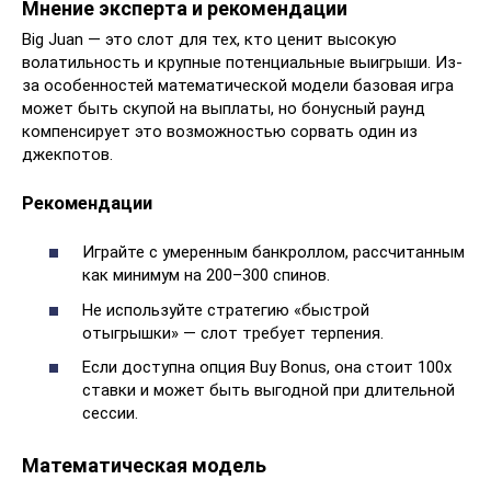
Мнение эксперта и рекомендации
Big Juan — это слот для тех, кто ценит высокую
волатильность и крупные потенциальные выигрыши. Из-
за особенностей математической модели базовая игра
может быть скупой на выплаты, но бонусный раунд
компенсирует это возможностью сорвать один из
джекпотов.
Рекомендации
Играйте с умеренным банкроллом, рассчитанным
как минимум на 200–300 спинов.
Не используйте стратегию «быстрой
отыгрышки» — слот требует терпения.
Если доступна опция Buy Bonus, она стоит 100x
ставки и может быть выгодной при длительной
сессии.
Математическая модель