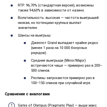
RTP: 96,70% (стандартная версия), возможны
также 94,60% в зависимости от казино.
Волатильность: высокая — частота выигрышей
низкая, но потенциал крупных выплат
значителен.
Шансы на выигрыш:
Джекпот Grand выпадает крайне редко
(менее 1 раза на 10 000 бонусных
раундов).
Средние выигрыши (Minor/Major)
встречаются чаще — примерно раз в 200–
500 спинов.
Респины запускаются примерно раз в
100–150 спинов при случайной игре.
Сравнение с аналогами
Gates of Olympus (Pragmatic Play) — выше макс.