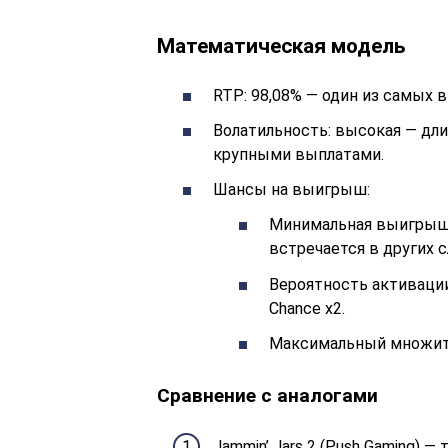
Математическая модель
RTP: 98,08% — один из самых 
Волатильность: высокая — дл
крупными выплатами.
Шансы на выигрыш:
Минимальная выигрышн
встречается в других с
Вероятность активации
Chance x2.
Максимальный множите
Сравнение с аналогами
Jammin’ Jars 2 (Push Gaming) —