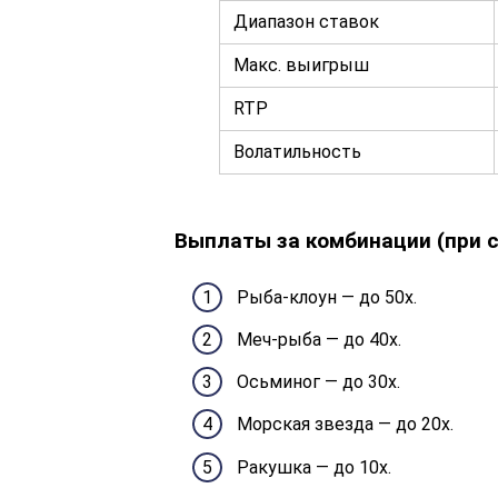
Диапазон ставок
Макс. выигрыш
RTP
Волатильность
Выплаты за комбинации (при с
Рыба-клоун — до 50x.
Меч-рыба — до 40x.
Осьминог — до 30x.
Морская звезда — до 20x.
Ракушка — до 10x.