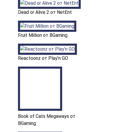
Dead or Alive 2 от NetEnt
Fruit Million от BGaming
Reactoonz от Play’n GO
Book of Cats Megaways от
BGaming