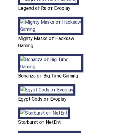
Legend of Ra от Evoplay
Mighty Masks от Hacksaw
Gaming
Bonanza от Big Time Gaming
Egypt Gods от Evoplay
Starburst от NetEnt