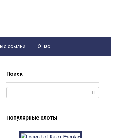
и воспользуйтесь электронной почтой: slotbonus@mail.ru
ые ссылки
О нас
Поиск
Поиск:
Популярные слоты