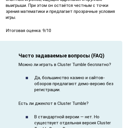
выигрыши. При этом он остаётся честным с точки
зрения математики и предлагает прозрачные условия
игры.
Итоговая оценка: 9/10
Часто задаваемые вопросы (FAQ)
Можно ли играть в Cluster Tumble бесплатно?
Да, большинство казино и сайтов-
обзоров предлагают демо-версию без
регистрации.
Есть ли джекпот в Cluster Tumble?
В стандартной версии — нет. Но
существует отдельная версия Cluster