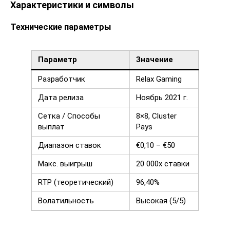
Характеристики и символы
Технические параметры
Параметр
Значение
Разработчик
Relax Gaming
Дата релиза
Ноябрь 2021 г.
Сетка / Способы
8×8, Cluster
выплат
Pays
Диапазон ставок
€0,10 – €50
Макс. выигрыш
20 000x ставки
RTP (теоретический)
96,40%
Волатильность
Высокая (5/5)