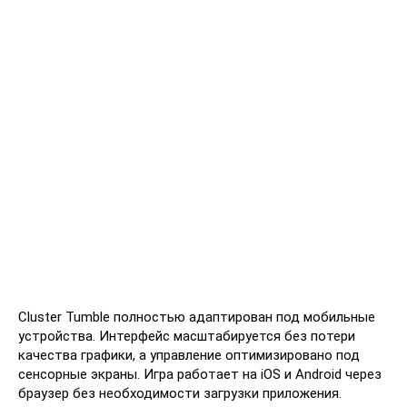
Cluster Tumble полностью адаптирован под мобильные
устройства. Интерфейс масштабируется без потери
качества графики, а управление оптимизировано под
сенсорные экраны. Игра работает на iOS и Android через
браузер без необходимости загрузки приложения.