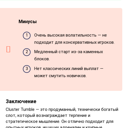
Минусы
Очень высокая волатильность — не
подходит для консервативных игроков.
Медленный старт из-за каменных
блоков.
Нет классических линий выплат —
может смутить новичков.
Заключение
Cluster Tumble — это продуманный, технически богатый
слот, который вознаграждает терпение и
стратегическое мышление. Он отлично подходит для
опытных игроков, ищущих адреналин и крупные