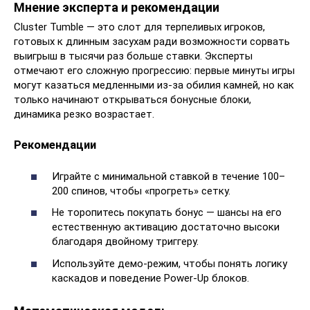
Мнение эксперта и рекомендации
Cluster Tumble — это слот для терпеливых игроков,
готовых к длинным засухам ради возможности сорвать
выигрыш в тысячи раз больше ставки. Эксперты
отмечают его сложную прогрессию: первые минуты игры
могут казаться медленными из-за обилия камней, но как
только начинают открываться бонусные блоки,
динамика резко возрастает.
Рекомендации
Играйте с минимальной ставкой в течение 100–
200 спинов, чтобы «прогреть» сетку.
Не торопитесь покупать бонус — шансы на его
естественную активацию достаточно высоки
благодаря двойному триггеру.
Используйте демо-режим, чтобы понять логику
каскадов и поведение Power-Up блоков.