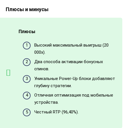
Плюсы и минусы
Плюсы
Высокий максимальный выигрыш (20
000x).
Два способа активации бонусных
спинов.
Уникальные Power-Up блоки добавляют
глубину стратегии.
Отличная оптимизация под мобильные
устройства.
Честный RTP (96,40%).