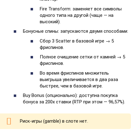
Fire Transform: заменяет все символы
одного типа на другой (чаще — на
высокий).
Бонусные спины: запускаются двумя способами:
Сбор 3 Scatter в базовой игре → 5
фриспинов.
Полное очищение сетки от камней → 5
фриспинов.
Во время фриспинов множитель
выигрыша увеличивается в два раза
быстрее, чем в базовой игре.
Buy Bonus (опционально): доступна покупка
бонуса за 200x ставки (RTP при этом — 96,57%).
Риск-игры (gamble) в слоте нет.