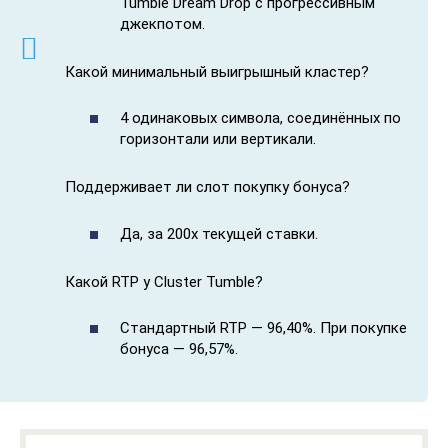
Tumble Dream Drop с прогрессивным
джекпотом.
Какой минимальный выигрышный кластер?
4 одинаковых символа, соединённых по
горизонтали или вертикали.
Поддерживает ли слот покупку бонуса?
Да, за 200x текущей ставки.
Какой RTP у Cluster Tumble?
Стандартный RTP — 96,40%. При покупке
бонуса — 96,57%.