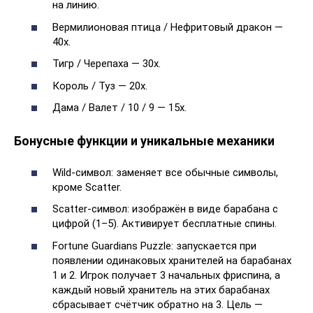
на линию.
Вермилионовая птица / Нефритовый дракон —
40x.
Тигр / Черепаха — 30x.
Король / Туз — 20x.
Дама / Валет / 10 / 9 — 15x.
Бонусные функции и уникальные механики
Wild-символ: заменяет все обычные символы,
кроме Scatter.
Scatter-символ: изображён в виде барабана с
цифрой (1–5). Активирует бесплатные спины.
Fortune Guardians Puzzle: запускается при
появлении одинаковых хранителей на барабанах
1 и 2. Игрок получает 3 начальных фриспина, а
каждый новый хранитель на этих барабанах
сбрасывает счётчик обратно на 3. Цель —