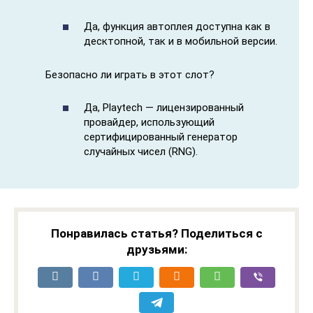
Да, функция автоплея доступна как в
десктопной, так и в мобильной версии.
Безопасно ли играть в этот слот?
Да, Playtech — лицензированный
провайдер, использующий
сертифицированный генератор
случайных чисел (RNG).
Понравилась статья? Поделиться с
друзьями: