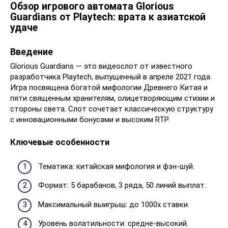
Обзор игрового автомата Glorious
Guardians от Playtech: врата к азиатской
удаче
Введение
Glorious Guardians — это видеослот от известного
разработчика Playtech, выпущенный в апреле 2021 года.
Игра посвящена богатой мифологии Древнего Китая и
пяти священным хранителям, олицетворяющим стихии и
стороны света. Слот сочетает классическую структуру
с инновационными бонусами и высоким RTP.
Ключевые особенности
Тематика: китайская мифология и фэн-шуй.
Формат: 5 барабанов, 3 ряда, 50 линий выплат.
Максимальный выигрыш: до 1000x ставки.
Уровень волатильности: средне-высокий.