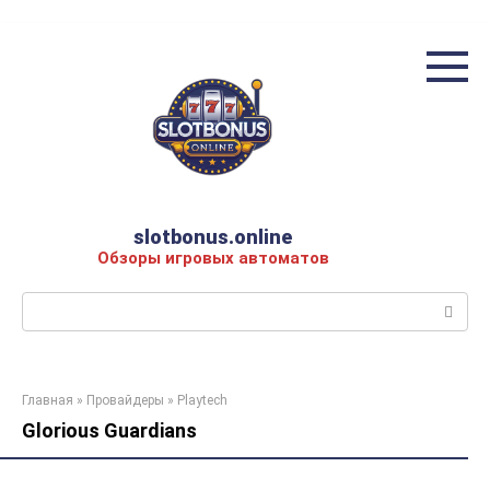
Сайт носит исключительно информационный характер, не содержит
Перейти
ссылок на онлайн-казино и не организует игры на деньги. Для связи
к
воспользуйтесь электронной почтой: slotbonus@mail.ru
контенту
slotbonus.online
Обзоры игровых автоматов
Поиск:
Главная
»
Провайдеры
»
Playtech
Glorious Guardians