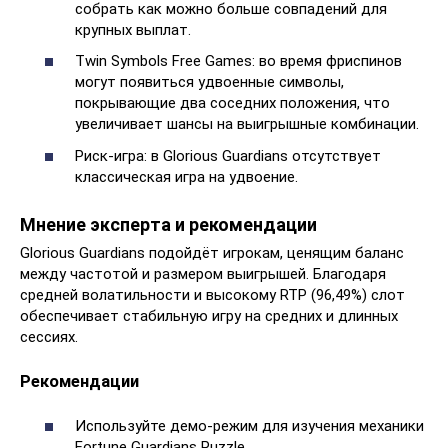
собрать как можно больше совпадений для
крупных выплат.
Twin Symbols Free Games: во время фриспинов
могут появиться удвоенные символы,
покрывающие два соседних положения, что
увеличивает шансы на выигрышные комбинации.
Риск-игра: в Glorious Guardians отсутствует
классическая игра на удвоение.
Мнение эксперта и рекомендации
Glorious Guardians подойдёт игрокам, ценящим баланс
между частотой и размером выигрышей. Благодаря
средней волатильности и высокому RTP (96,49%) слот
обеспечивает стабильную игру на средних и длинных
сессиях.
Рекомендации
Используйте демо-режим для изучения механики
Fortune Guardians Puzzle.