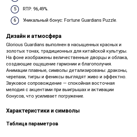
RTP: 96,49%.
Уникальный бонус: Fortune Guardians Puzzle.
Дизайн и атмосфера
Glorious Guardians выполнен в насыщенных красных и
золотых тонах, традиционных для китайской культуры.
На фоне изображены величественные дворцы и облака,
создающие ощущение гармонии и благополучия.
Анимации плавные, символы детализированы: драконы,
черепахи, тигры и фениксы выглядят живо и эффектно.
Звуковое сопровождение — спокойная восточная
мелодия с акцентами при выигрышах и активации
бонусов, что усиливает погружение.
Характеристики и символы
Таблица параметров