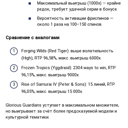
Максимальный выигрыш (1000x) — крайне
редок, требует удачной серии в бонусе.
Вероятность активации фриспинов —
около 1 раза на 100–150 спинов.
Сравнение с аналогами
Forging Wilds (Red Tiger): выше волатильность
(High), RTP 96,58%, макс. выигрыш 6000x.
Frozen Tropics (Yggdrasil): 2304 ways to win, RTP
96,15%, макс. выигрыш 9000x.
Rise of Samurai IV (Peter & Sons): 15 линий, RTP
96,05%, макс. выигрыш 15 000x.
Glorious Guardians уступает в максимальном множителе,
но выигрывает за счёт более предсказуемой модели и
культурной тематики.