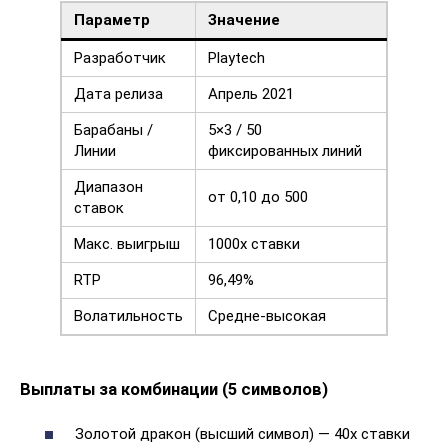
Параметр
Значение
Разработчик
Playtech
Дата релиза
Апрель 2021
Барабаны /
5×3 / 50
Линии
фиксированных линий
Диапазон
от 0,10 до 500
ставок
Макс. выигрыш
1000x ставки
RTP
96,49%
Волатильность
Средне-высокая
Выплаты за комбинации (5 символов)
Золотой дракон (высший символ) — 40x ставки