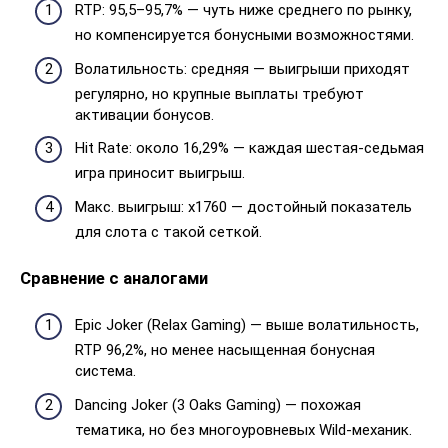
RTP: 95,5–95,7% — чуть ниже среднего по рынку,
но компенсируется бонусными возможностями.
Волатильность: средняя — выигрыши приходят
регулярно, но крупные выплаты требуют
активации бонусов.
Hit Rate: около 16,29% — каждая шестая-седьмая
игра приносит выигрыш.
Макс. выигрыш: x1760 — достойный показатель
для слота с такой сеткой.
Сравнение с аналогами
Epic Joker (Relax Gaming) — выше волатильность,
RTP 96,2%, но менее насыщенная бонусная
система.
Dancing Joker (3 Oaks Gaming) — похожая
тематика, но без многоуровневых Wild-механик.