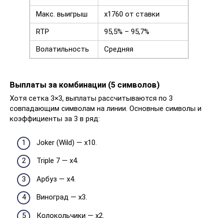
Макс. выигрыш
x1760 от ставки
RTP
95,5% – 95,7%
Волатильность
Средняя
Выплаты за комбинации (5 символов)
Хотя сетка 3×3, выплаты рассчитываются по 3
совпадающим символам на линии. Основные символы и
коэффициенты за 3 в ряд:
Joker (Wild) — x10.
Triple 7 — x4.
Арбуз — x4.
Виноград — x3.
Колокольчики — x2.