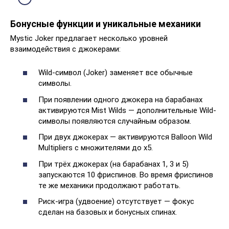
Бонусные функции и уникальные механики
Mystic Joker предлагает несколько уровней
взаимодействия с джокерами:
Wild-символ (Joker) заменяет все обычные
символы.
При появлении одного джокера на барабанах
активируются Mist Wilds — дополнительные Wild-
символы появляются случайным образом.
При двух джокерах — активируются Balloon Wild
Multipliers с множителями до x5.
При трёх джокерах (на барабанах 1, 3 и 5)
запускаются 10 фриспинов. Во время фриспинов
те же механики продолжают работать.
Риск-игра (удвоение) отсутствует — фокус
сделан на базовых и бонусных спинах.