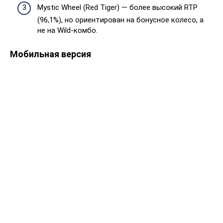
Mystic Wheel (Red Tiger) — более высокий RTP
(96,1%), но ориентирован на бонусное колесо, а
не на Wild-комбо.
Мобильная версия