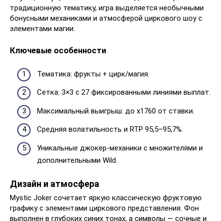
традиционную тематику, игра выделяется необычными
бонусными механиками и атмосферой циркового шоу с
элементами магии.
Ключевые особенности
Тематика: фрукты + цирк/магия.
Сетка: 3×3 с 27 фиксированными линиями выплат.
Максимальный выигрыш: до x1760 от ставки.
Средняя волатильность и RTP 95,5–95,7%.
Уникальные джокер-механики с множителями и
дополнительными Wild.
Дизайн и атмосфера
Mystic Joker сочетает яркую классическую фруктовую
графику с элементами циркового представления. Фон
выполнен в глубоких синих тонах, а символы — сочные и