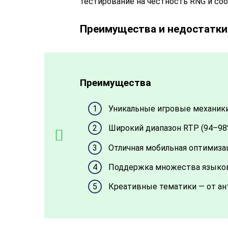
тестирование на честность RNG и со
Преимущества и недостатки
Преимущества
Уникальные игровые механики
Широкий диапазон RTP (94–98%
Отличная мобильная оптимиза
Поддержка множества языков
Креативные тематики — от ан