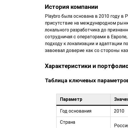
История компании
Playbro была основана в 2010 году в 
присутствие на международном рынке
локального разработчика до признанн
сотрудничая с операторами в Европе,
подходу к локализации и адаптации п
завоевал доверие как со стороны каз
Характеристики и портфоли
Таблица ключевых параметро
Параметр
Значе
Год основания
2010
Страна
Росси