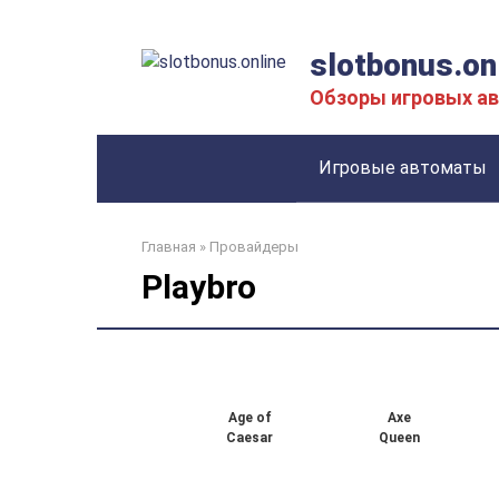
Сайт носит исключительно информационный характер, не 
Перейти
slotbonus.on
к
контенту
Обзоры игровых а
Игровые автоматы
Главная
»
Провайдеры
Playbro
Age of
Axe
Caesar
Queen