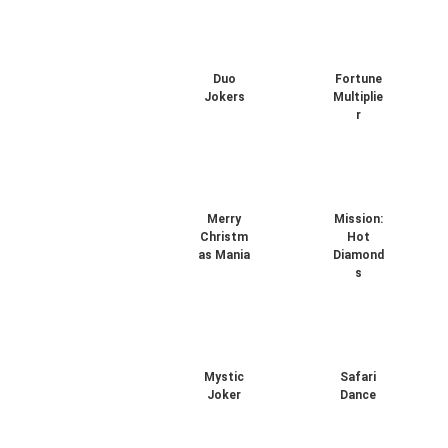
Duo
Fortune
Jokers
Multiplie
r
Merry
Mission:
Christm
Hot
as Mania
Diamond
s
Mystic
Safari
Joker
Dance