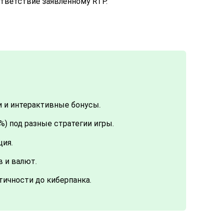
ответствие заявленному RTP.
 и интерактивные бонусы.
) под разные стратегии игры.
ция.
 и валют.
тичности до киберпанка.