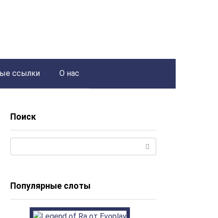
и воспользуйтесь электронной почтой: slotbonus@mail.ru
ые ссылки
О нас
Поиск
Поиск:
Популярные слоты