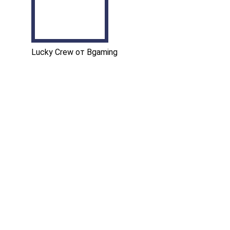
Lucky Crew от Bgaming