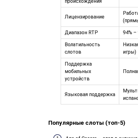
происхождения
Работ
Лицензирование
(прям
Диапазон RTP
94% –
Волатильность
Низкая
слотов
игры)
Поддержка
мобильных
Полна
устройств
Мульт
Языковая поддержка
испанс
Популярные слоты (топ-5)