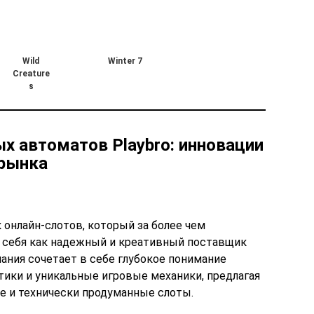
Wild
Winter 7
Creature
s
х автоматов Playbro: инновации
 рынка
к онлайн-слотов, который за более чем
 себя как надежный и креативный поставщик
пания сочетает в себе глубокое понимание
тики и уникальные игровые механики, предлагая
е и технически продуманные слоты.