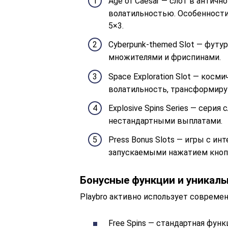
Age of Caesar — слот в античн
волатильностью. Особенности
5×3.
Cyberpunk-themed Slot — фут
множителями и фриспинами.
Space Exploration Slot — косм
волатильность, трансформиру
Explosive Spins Series — сер
нестандартными выплатами.
Press Bonus Slots — игры с и
запускаемыми нажатием кноп
Бонусные функции и уникал
Playbro активно использует совреме
Free Spins — стандартная функ