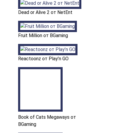
Dead or Alive 2 от NetEnt
Fruit Million от BGaming
Reactoonz от Play’n GO
Book of Cats Megaways от
BGaming