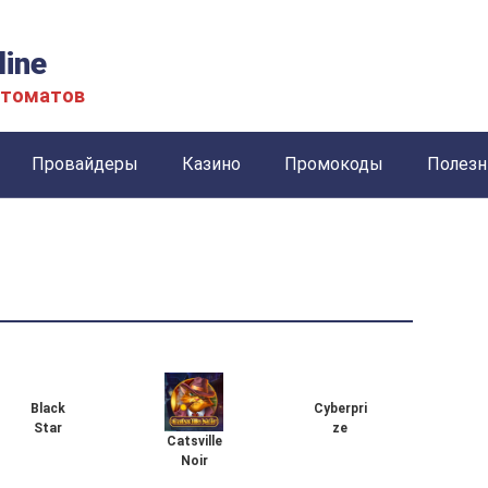
содержит ссылок на онлайн-казино и не организует игры на деньги. Для связ
line
втоматов
Провайдеры
Казино
Промокоды
Полезн
Black
Cyberpri
Star
ze
Catsville
Noir