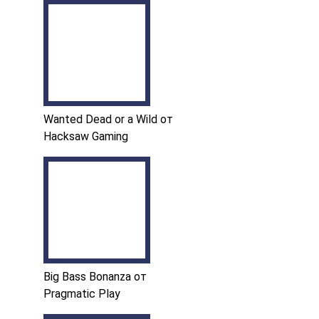
Wanted Dead or a Wild от
Hacksaw Gaming
Big Bass Bonanza от
Pragmatic Play