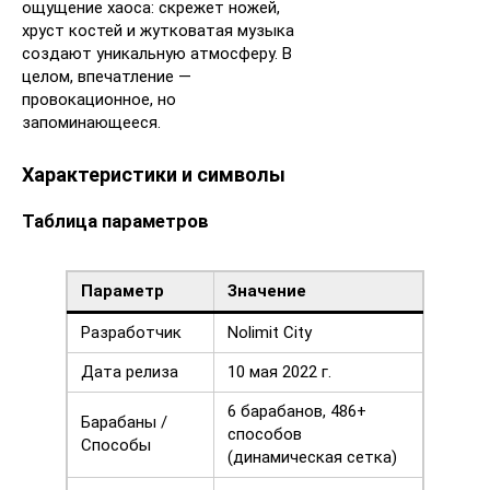
ощущение хаоса: скрежет ножей,
хруст костей и жутковатая музыка
создают уникальную атмосферу. В
целом, впечатление —
провокационное, но
запоминающееся.
Характеристики и символы
Таблица параметров
Параметр
Значение
Разработчик
Nolimit City
Дата релиза
10 мая 2022 г.
6 барабанов, 486+
Барабаны /
способов
Способы
(динамическая сетка)