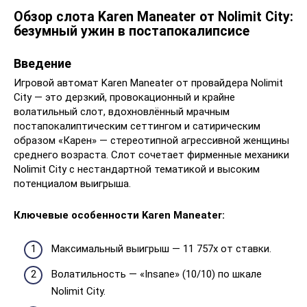
Обзор слота Karen Maneater от Nolimit City:
безумный ужин в постапокалипсисе
Введение
Игровой автомат Karen Maneater от провайдера Nolimit
City — это дерзкий, провокационный и крайне
волатильный слот, вдохновлённый мрачным
постапокалиптическим сеттингом и сатирическим
образом «Карен» — стереотипной агрессивной женщины
среднего возраста. Слот сочетает фирменные механики
Nolimit City с нестандартной тематикой и высоким
потенциалом выигрыша.
Ключевые особенности Karen Maneater:
Максимальный выигрыш — 11 757x от ставки.
Волатильность — «Insane» (10/10) по шкале
Nolimit City.