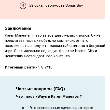
Высокая стоимость Bonus Buy.
Заключение
Karen Maneater — это вызов для смелых игроков. Он не
предлагает частых побед, но компенсирует это
возможностью получить массивный выигрыш в бонусной
игре. Слот идеально подходит фанатам Nolimit City и
ценителям нестандартного контента.
Итоговый рейтинг: 8.7/10
Частые вопросы (FAQ)
Что такое xWays в Karen Maneater?
Это специальные символы, которые