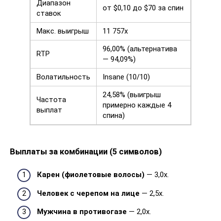
Диапазон
от $0,10 до $70 за спин
ставок
Макс. выигрыш
11 757x
96,00% (альтернатива
RTP
— 94,09%)
Волатильность
Insane (10/10)
24,58% (выигрыш
Частота
примерно каждые 4
выплат
спина)
Выплаты за комбинации (5 символов)
Карен (фиолетовые волосы)
— 3,0x.
Человек с черепом на лице
— 2,5x.
Мужчина в противогазе
— 2,0x.