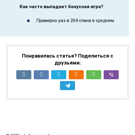
Как часто выпадает бонусная игра?
Примерно раз в 204 спина в среднем.
Понравилась статья? Поделиться с
друзьями: