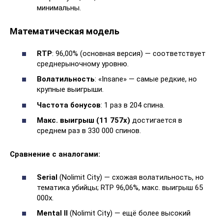
минимальны.
Математическая модель
RTP
: 96,00% (основная версия) — соответствует
среднерыночному уровню.
Волатильность
: «Insane» — самые редкие, но
крупные выигрыши.
Частота бонусов
: 1 раз в 204 спина.
Макс. выигрыш (11 757x)
достигается в
среднем раз в 330 000 спинов.
Сравнение с аналогами:
Serial
(Nolimit City) — схожая волатильность, но
тематика убийцы; RTP 96,06%, макс. выигрыш 65
000x.
Mental II
(Nolimit City) — ещё более высокий