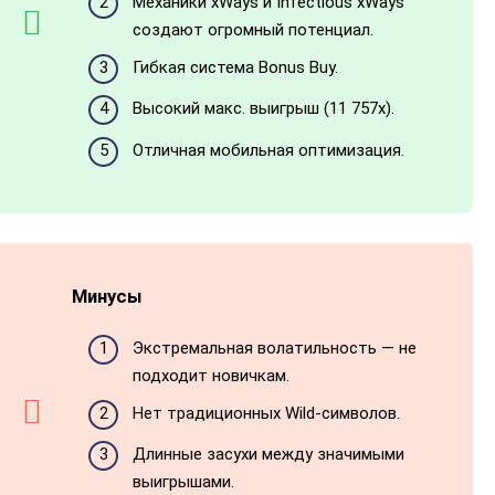
Механики xWays и Infectious xWays
создают огромный потенциал.
Гибкая система Bonus Buy.
Высокий макс. выигрыш (11 757x).
Отличная мобильная оптимизация.
Минусы
Экстремальная волатильность — не
подходит новичкам.
Нет традиционных Wild-символов.
Длинные засухи между значимыми
выигрышами.