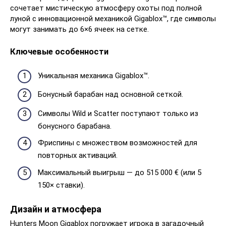
сочетает мистическую атмосферу охоты под полной
луной с инновационной механикой Gigablox™, где символы
могут занимать до 6×6 ячеек на сетке.
Ключевые особенности
Уникальная механика Gigablox™.
Бонусный барабан над основной сеткой.
Символы Wild и Scatter поступают только из
бонусного барабана.
Фриспины с множеством возможностей для
повторных активаций.
Максимальный выигрыш — до 515 000 € (или 5
150× ставки).
Дизайн и атмосфера
Hunters Moon Gigablox погружает игрока в загадочный