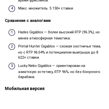
время фриспинов.
Макс. множитель: 5 150× ставки.
Сравнение с аналогами
Hades Gigablox — более высокий RTP (96.3%), но
менее атмосферная тематика.
Primal Hunter Gigablox — схожая охотничья тема,
но с RTP 96.04% и потенциалом выигрыша до 8
622× ставки.
Lucky Neko Gigablox — ориентирован на
азиатскую эстетику, RTP 96%, но без бонусного
барабана.
Мобильная версия