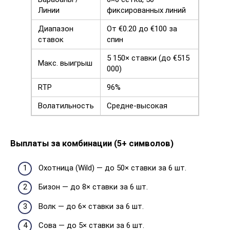
Линии
фиксированных линий
Диапазон
От €0.20 до €100 за
ставок
спин
5 150× ставки (до €515
Макс. выигрыш
000)
RTP
96%
Волатильность
Средне-высокая
Выплаты за комбинации (5+ символов)
Охотница (Wild) — до 50× ставки за 6 шт.
Бизон — до 8× ставки за 6 шт.
Волк — до 6× ставки за 6 шт.
Сова — до 5× ставки за 6 шт.