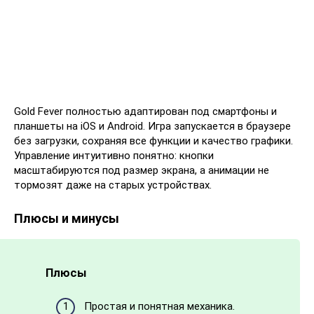
Gold Fever полностью адаптирован под смартфоны и
планшеты на iOS и Android. Игра запускается в браузере
без загрузки, сохраняя все функции и качество графики.
Управление интуитивно понятно: кнопки
масштабируются под размер экрана, а анимации не
тормозят даже на старых устройствах.
Плюсы и минусы
Плюсы
Простая и понятная механика.