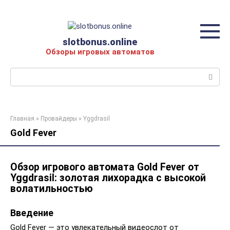
Сайт носит исключительно информационный характер, не содержит
Перейти
ссылок на онлайн-казино и не организует игры на деньги. Для связи
к
воспользуйтесь электронной почтой: slotbonus@mail.ru
контенту
slotbonus.online
Обзоры игровых автоматов
Поиск:
Главная
»
Провайдеры
»
Yggdrasil
Gold Fever
Обзор игрового автомата Gold Fever от
Yggdrasil: золотая лихорадка с высокой
волатильностью
Введение
Gold Fever — это увлекательный видеослот от