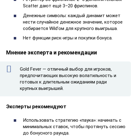
Scatter дают ещё 3–20 фриспинов.
Денежные символы: каждый динамит может
нести случайное денежное значение, которое
собирается Wild’ом для крупного выигрыша.
Нет функции риск-игры и покупки бонуса.
Мнение эксперта и рекомендации
Gold Fever — отличный выбор для игроков,
предпочитающих высокую волатильность и
готовых к длительным ожиданиям ради
крупных выигрышей.
Эксперты рекомендуют
Использовать стратегию «паука»: начинать с
минимальных ставок, чтобы протянуть сессию
до бонусного раунда.