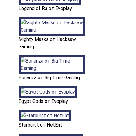
Legend of Ra от Evoplay
Mighty Masks от Hacksaw
Gaming
Bonanza от Big Time Gaming
Egypt Gods от Evoplay
Starburst от NetEnt