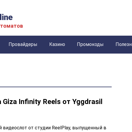
содержит ссылок на онлайн-казино и не организует игры на деньги. Для связ
line
втоматов
Провайдеры
Казино
Промокоды
Полезн
iza Infinity Reels от Yggdrasil
ный видеослот от студии ReelPlay, выпущенный в