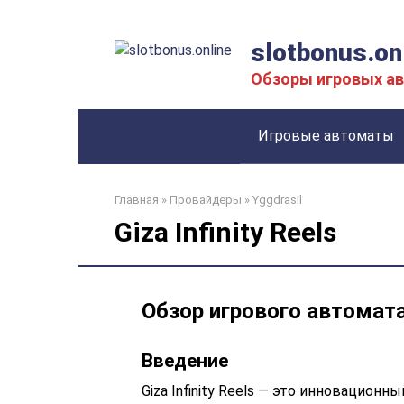
Сайт носит исключительно информационный характер, не 
Перейти
slotbonus.on
к
контенту
Обзоры игровых а
Игровые автоматы
Главная
»
Провайдеры
»
Yggdrasil
Giza Infinity Reels
Обзор игрового автомата G
Введение
Giza Infinity Reels — это инновацион