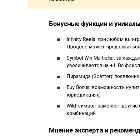
Бонусные функции и уникал
Infinity Reels: при любом выи
Процесс может продолжаться
Symbol Win Multiplier: за ка
увеличивается на +1. Во фрисп
Пирамида (Scatter): появлени
Buy Bonus: возможность купить
юрисдикциях).
Wild-символ: заменяет друг
комбинаций.
Мнение эксперта и рекомен