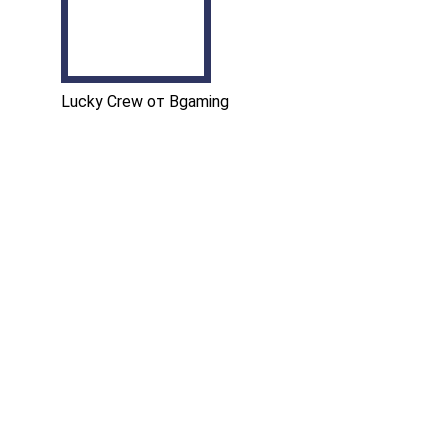
Lucky Crew от Bgaming