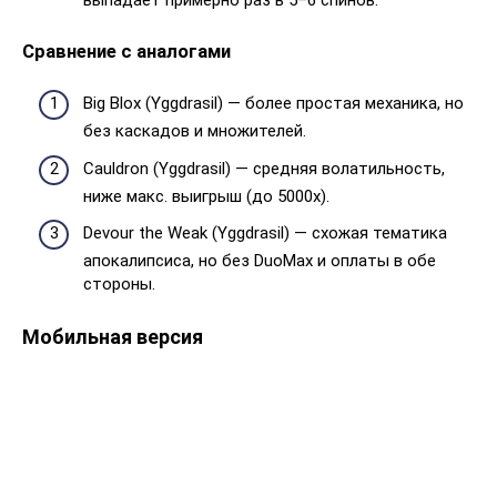
Сравнение с аналогами
Big Blox (Yggdrasil) — более простая механика, но
без каскадов и множителей.
Cauldron (Yggdrasil) — средняя волатильность,
ниже макс. выигрыш (до 5000x).
Devour the Weak (Yggdrasil) — схожая тематика
апокалипсиса, но без DuoMax и оплаты в обе
стороны.
Мобильная версия