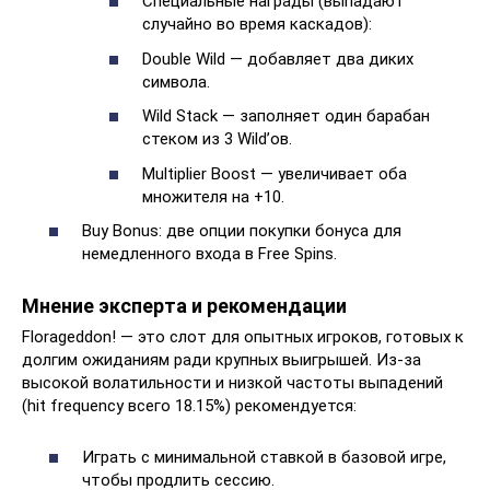
Специальные награды (выпадают
случайно во время каскадов):
Double Wild — добавляет два диких
символа.
Wild Stack — заполняет один барабан
стеком из 3 Wild’ов.
Multiplier Boost — увеличивает оба
множителя на +10.
Buy Bonus: две опции покупки бонуса для
немедленного входа в Free Spins.
Мнение эксперта и рекомендации
Florageddon! — это слот для опытных игроков, готовых к
долгим ожиданиям ради крупных выигрышей. Из-за
высокой волатильности и низкой частоты выпадений
(hit frequency всего 18.15%) рекомендуется:
Играть с минимальной ставкой в базовой игре,
чтобы продлить сессию.