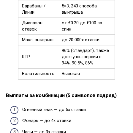
Барабаны /
5×3, 243 способа
Линии
выигрыша
Диапазон
от €0.20 до €100 за
ставок
спин
Макс. выигрыш
до 20 000x ставки
96% (стандарт), также
RTP
доступны версии с
94%, 90.5%, 86%
Волатильность
Высокая
Выплаты за комбинации (5 символов подряд)
Огненный знак — до 5x ставки.
Фонарь — до 4x ставки.
Часы — до 3x ставки.