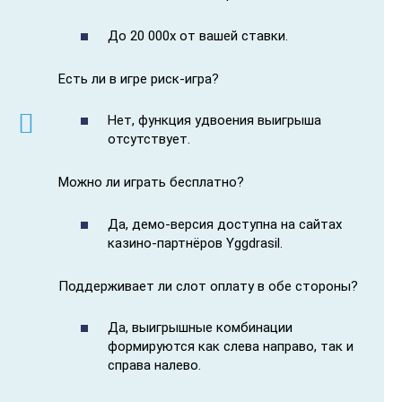
До 20 000x от вашей ставки.
Есть ли в игре риск-игра?
Нет, функция удвоения выигрыша
отсутствует.
Можно ли играть бесплатно?
Да, демо-версия доступна на сайтах
казино-партнёров Yggdrasil.
Поддерживает ли слот оплату в обе стороны?
Да, выигрышные комбинации
формируются как слева направо, так и
справа налево.