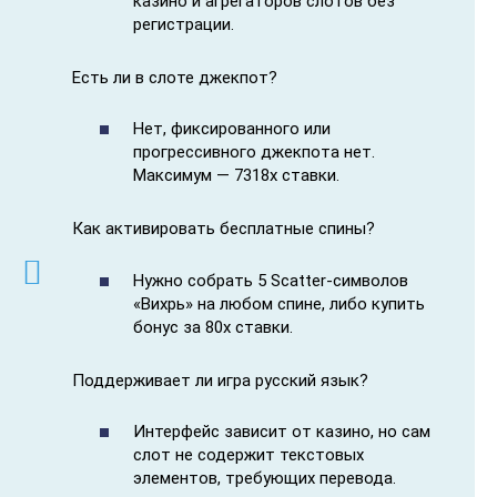
казино и агрегаторов слотов без
регистрации.
Есть ли в слоте джекпот?
Нет, фиксированного или
прогрессивного джекпота нет.
Максимум — 7318x ставки.
Как активировать бесплатные спины?
Нужно собрать 5 Scatter-символов
«Вихрь» на любом спине, либо купить
бонус за 80x ставки.
Поддерживает ли игра русский язык?
Интерфейс зависит от казино, но сам
слот не содержит текстовых
элементов, требующих перевода.