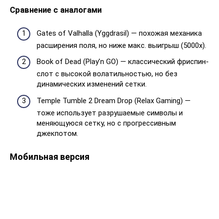
Сравнение с аналогами
Gates of Valhalla (Yggdrasil) — похожая механика
расширения поля, но ниже макс. выигрыш (5000x).
Book of Dead (Play’n GO) — классический фриспин-
слот с высокой волатильностью, но без
динамических изменений сетки.
Temple Tumble 2 Dream Drop (Relax Gaming) —
тоже использует разрушаемые символы и
меняющуюся сетку, но с прогрессивным
джекпотом.
Мобильная версия