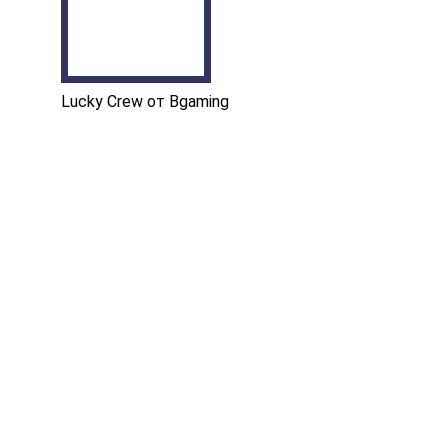
Lucky Crew от Bgaming