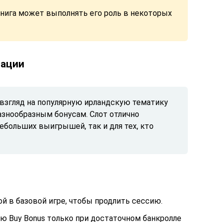
-книга может выполнять его роль в некоторых
дации
й взгляд на популярную ирландскую тематику
разнообразным бонусам. Слот отлично
ебольших выигрышей, так и для тех, кто
й в базовой игре, чтобы продлить сессию.
ю Buy Bonus только при достаточном банкролле