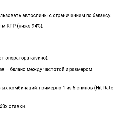
льзовать автоспины с ограничением по балансу.
ым RTP (ниже 94%).
от оператора казино).
ая — баланс между частотой и размером
х комбинаций: примерно 1 из 5 спинов (Hit Rate
8x ставки.