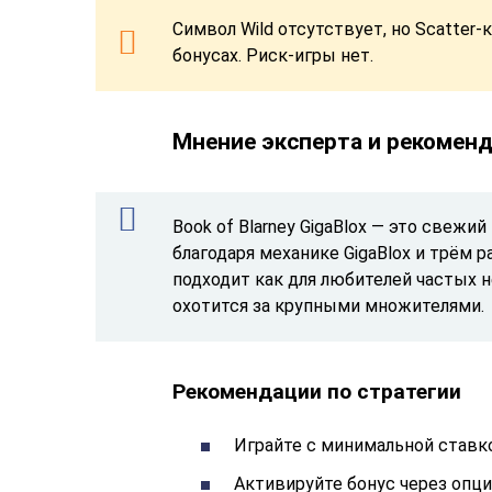
Символ Wild отсутствует, но Scatter
бонусах. Риск-игры нет.
Мнение эксперта и рекомен
Book of Blarney GigaBlox — это свежи
благодаря механике GigaBlox и трём 
подходит как для любителей частых н
охотится за крупными множителями.
Рекомендации по стратегии
Играйте с минимальной ставко
Активируйте бонус через опци