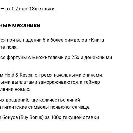
— от 0.2x до 0.8x ставки.
ьные механики
я при выпадении 6 и более символов «Книга
те поля:
лесо фортуны с множителями до 25x и денежными
им Hold & Respin с тремя начальными спинами;
ыми выплатами замораживаются, а таймер
лении новых.
ных вращений, где количество линий
 а гигантские символы появляются чаще.
бонуса (Buy Bonus) за 100x текущей ставки.