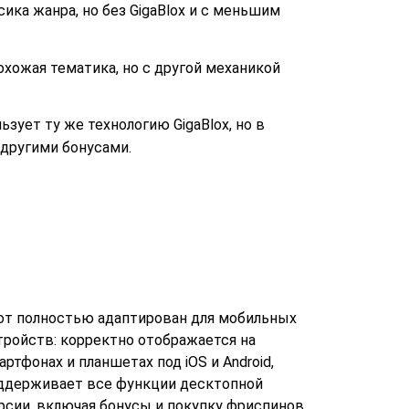
ссика жанра, но без GigaBlox и с меньшим
— похожая тематика, но с другой механикой
ользует ту же технологию GigaBlox, но в
 другими бонусами.
от полностью адаптирован для мобильных
тройств: корректно отображается на
артфонах и планшетах под iOS и Android,
ддерживает все функции десктопной
рсии, включая бонусы и покупку фриспинов.