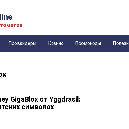
содержит ссылок на онлайн-казино и не организует игры на деньги. Для связ
line
втоматов
Провайдеры
Казино
Промокоды
Полезн
ox
ey GigaBlox от Yggdrasil:
нтских символах