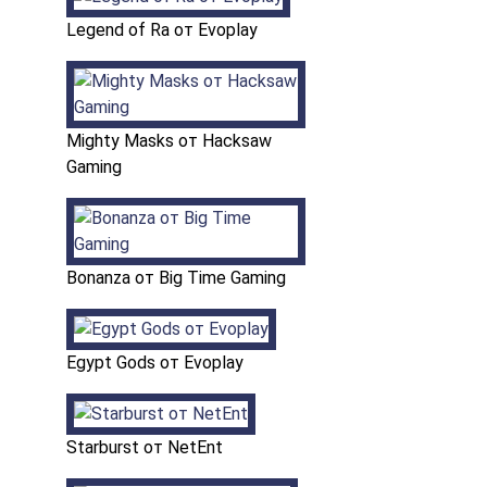
Legend of Ra от Evoplay
Mighty Masks от Hacksaw
Gaming
Bonanza от Big Time Gaming
Egypt Gods от Evoplay
Starburst от NetEnt