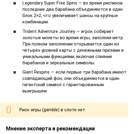
Legendary Super Free Spins — во время риспинов
последние два барабана объединяются в один
блок 2×2, что увеличивает шансы на крупные
комбинации.
Trident Adventure Journey — игрок собирает
золотые монеты во время игры, заполняя метр.
При полном заполнении открывается один из
четырёх уровней карты с денежными призами и
уникальными функциями, включая слияние
барабанов и зеркальные символы.
Giant Respins — если первые три барабана имеют
совпадающий фон, они объединяются в один
гигантский символ с гарантированным
выигрышем.
Риск-игры (gamble) в слоте нет.
Мнение эксперта и рекомендации