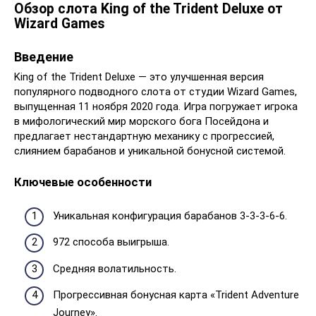
Обзор слота King of the Trident Deluxe от
Wizard Games
Введение
King of the Trident Deluxe — это улучшенная версия
популярного подводного слота от студии Wizard Games,
выпущенная 11 ноября 2020 года. Игра погружает игрока
в мифологический мир морского бога Посейдона и
предлагает нестандартную механику с прогрессией,
слиянием барабанов и уникальной бонусной системой.
Ключевые особенности
Уникальная конфигурация барабанов 3-3-3-6-6.
972 способа выигрыша.
Средняя волатильность.
Прогрессивная бонусная карта «Trident Adventure
Journey».