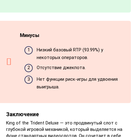
Минусы
Низкий базовый RTP (93.99%) у
некоторых операторов.
Отсутствие джекпота.
Нет функции риск-игры для удвоения
выигрыша.
Заключение
King of the Trident Deluxe — это продвинутый слот с
глубокой игровой механикой, который выделяется на
фоне стандартных видеослотов. Он сочетает в себе