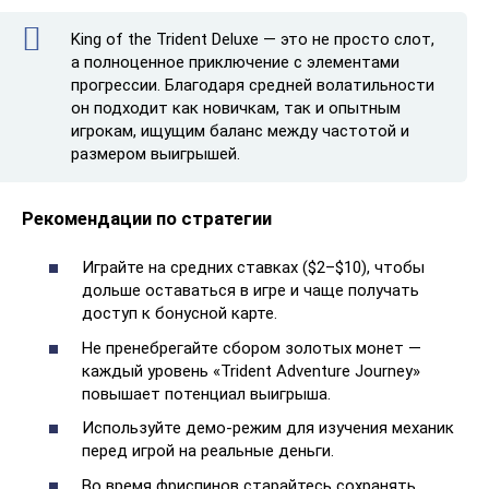
King of the Trident Deluxe — это не просто слот,
а полноценное приключение с элементами
прогрессии. Благодаря средней волатильности
он подходит как новичкам, так и опытным
игрокам, ищущим баланс между частотой и
размером выигрышей.
Рекомендации по стратегии
Играйте на средних ставках ($2–$10), чтобы
дольше оставаться в игре и чаще получать
доступ к бонусной карте.
Не пренебрегайте сбором золотых монет —
каждый уровень «Trident Adventure Journey»
повышает потенциал выигрыша.
Используйте демо-режим для изучения механик
перед игрой на реальные деньги.
Во время фриспинов старайтесь сохранять