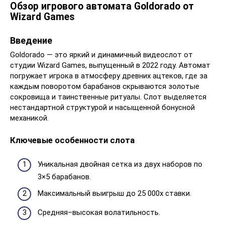
Обзор игрового автомата Goldorado от
Wizard Games
Введение
Goldorado — это яркий и динамичный видеослот от
студии Wizard Games, выпущенный в 2022 году. Автомат
погружает игрока в атмосферу древних ацтеков, где за
каждым поворотом барабанов скрываются золотые
сокровища и таинственные ритуалы. Слот выделяется
нестандартной структурой и насыщенной бонусной
механикой.
Ключевые особенности слота
Уникальная двойная сетка из двух наборов по
3×5 барабанов.
Максимальный выигрыш до 25 000x ставки.
Средняя–высокая волатильность.