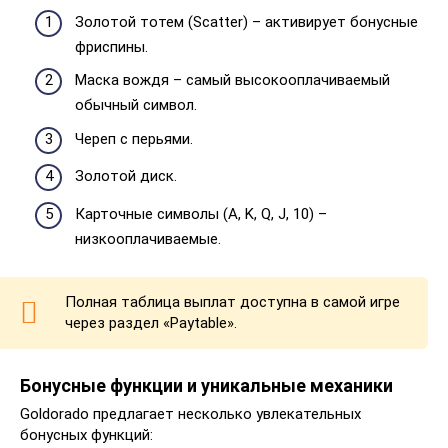
Золотой тотем (Scatter) – активирует бонусные
фриспины.
Маска вождя – самый высокооплачиваемый
обычный символ.
Череп с перьями.
Золотой диск.
Карточные символы (A, K, Q, J, 10) –
низкооплачиваемые.
Полная таблица выплат доступна в самой игре
через раздел «Paytable».
Бонусные функции и уникальные механики
Goldorado предлагает несколько увлекательных
бонусных функций: