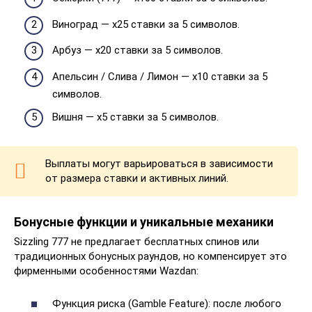
Виноград — x25 ставки за 5 символов.
Арбуз — x20 ставки за 5 символов.
Апельсин / Слива / Лимон — x10 ставки за 5
символов.
Вишня — x5 ставки за 5 символов.
Выплаты могут варьироваться в зависимости
от размера ставки и активных линий.
Бонусные функции и уникальные механики
Sizzling 777 не предлагает бесплатных спинов или
традиционных бонусных раундов, но компенсирует это
фирменными особенностями Wazdan:
Функция риска (Gamble Feature): после любого