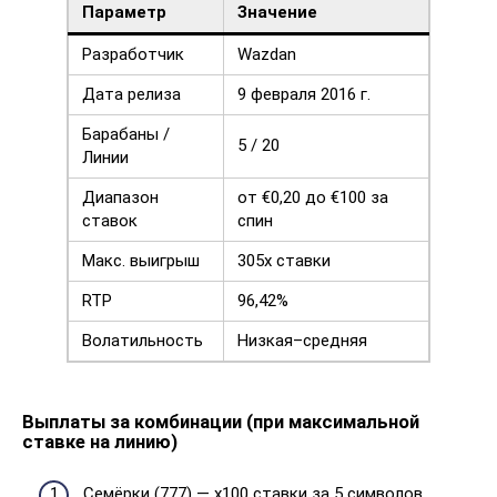
Параметр
Значение
Разработчик
Wazdan
Дата релиза
9 февраля 2016 г.
Барабаны /
5 / 20
Линии
Диапазон
от €0,20 до €100 за
ставок
спин
Макс. выигрыш
305x ставки
RTP
96,42%
Волатильность
Низкая–средняя
Выплаты за комбинации (при максимальной
ставке на линию)
Семёрки (777) — x100 ставки за 5 символов.