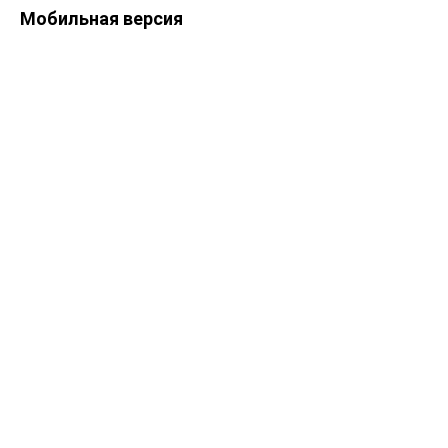
Мобильная версия