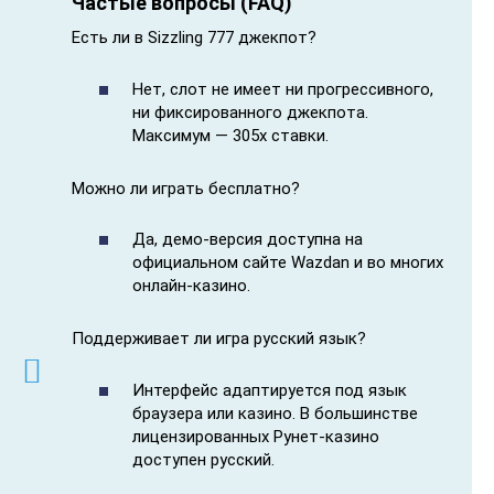
Частые вопросы (FAQ)
Есть ли в Sizzling 777 джекпот?
Нет, слот не имеет ни прогрессивного,
ни фиксированного джекпота.
Максимум — 305x ставки.
Можно ли играть бесплатно?
Да, демо-версия доступна на
официальном сайте Wazdan и во многих
онлайн-казино.
Поддерживает ли игра русский язык?
Интерфейс адаптируется под язык
браузера или казино. В большинстве
лицензированных Рунет-казино
доступен русский.