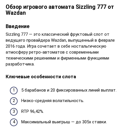
Обзор игрового автомата Sizzling 777 от
Wazdan
Введение
Sizzling 777 — это классический фруктовый слот от
ведущего провайдера Wazdan, выпущенный в феврале
2016 года. Игра сочетает в себе ностальгическую
атмосферу ретро-автоматов с современными
техническими решениями и фирменными функциями
разработчика.
Ключевые особенности слота
5 барабанов и 20 фиксированных линий выплат.
Низко-средняя волатильность.
RTP 96,42%.
Максимальный выигрыш — до 305x ставки.