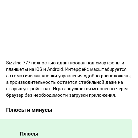
Sizzling 777 полностью адаптирован под смартфоны и
планшеты на iOS и Android. Интерфейс масштабируется
автоматически, кнопки управления удобно расположены,
а производительность остаётся стабильной даже на
старых устройствах. Игра запускается мгновенно через
браузер без необходимости загрузки приложения.
Плюсы и минусы
Плюсы