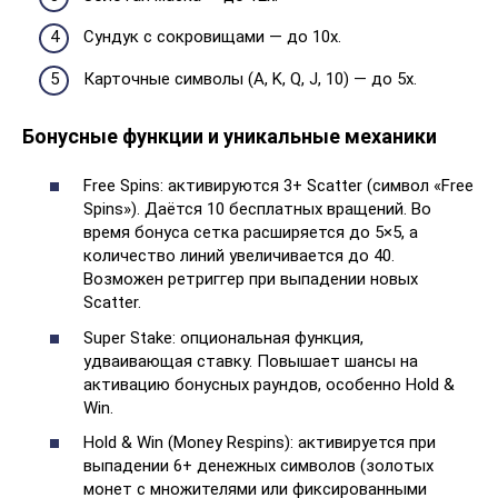
Сундук с сокровищами — до 10x.
Карточные символы (A, K, Q, J, 10) — до 5x.
Бонусные функции и уникальные механики
Free Spins: активируются 3+ Scatter (символ «Free
Spins»). Даётся 10 бесплатных вращений. Во
время бонуса сетка расширяется до 5×5, а
количество линий увеличивается до 40.
Возможен ретриггер при выпадении новых
Scatter.
Super Stake: опциональная функция,
удваивающая ставку. Повышает шансы на
активацию бонусных раундов, особенно Hold &
Win.
Hold & Win (Money Respins): активируется при
выпадении 6+ денежных символов (золотых
монет с множителями или фиксированными