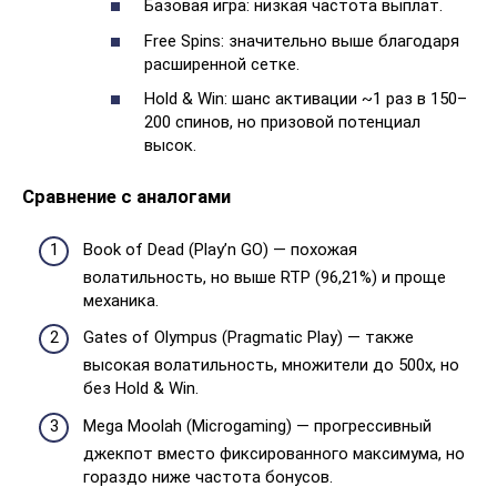
Базовая игра: низкая частота выплат.
Free Spins: значительно выше благодаря
расширенной сетке.
Hold & Win: шанс активации ~1 раз в 150–
200 спинов, но призовой потенциал
высок.
Сравнение с аналогами
Book of Dead (Play’n GO) — похожая
волатильность, но выше RTP (96,21%) и проще
механика.
Gates of Olympus (Pragmatic Play) — также
высокая волатильность, множители до 500x, но
без Hold & Win.
Mega Moolah (Microgaming) — прогрессивный
джекпот вместо фиксированного максимума, но
гораздо ниже частота бонусов.