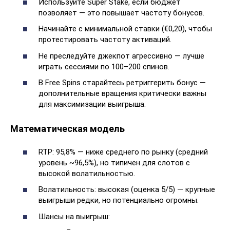
Используйте Super Stake, если бюджет
позволяет — это повышает частоту бонусов.
Начинайте с минимальной ставки (€0,20), чтобы
протестировать частоту активаций.
Не преследуйте джекпот агрессивно — лучше
играть сессиями по 100–200 спинов.
В Free Spins старайтесь ретриггерить бонус —
дополнительные вращения критически важны
для максимизации выигрыша.
Математическая модель
RTP: 95,8% — ниже среднего по рынку (средний
уровень ~96,5%), но типичен для слотов с
высокой волатильностью.
Волатильность: высокая (оценка 5/5) — крупные
выигрыши редки, но потенциально огромны.
Шансы на выигрыш: