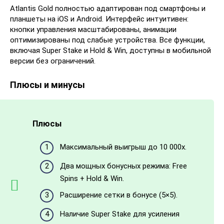
Atlantis Gold полностью адаптирован под смартфоны и
планшеты на iOS и Android. Интерфейс интуитивен:
кнопки управления масштабированы, анимации
оптимизированы под слабые устройства. Все функции,
включая Super Stake и Hold & Win, доступны в мобильной
версии без ограничений.
Плюсы и минусы
Плюсы
Максимальный выигрыш до 10 000x.
Два мощных бонусных режима: Free
Spins + Hold & Win.
Расширение сетки в бонусе (5×5).
Наличие Super Stake для усиления