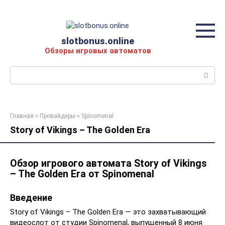
Сайт носит исключительно информационный характер, не содержит
Перейти
ссылок на онлайн-казино и не организует игры на деньги. Для связи
к
воспользуйтесь электронной почтой: slotbonus@mail.ru
контенту
slotbonus.online
Обзоры игровых автоматов
Поиск:
Главная
»
Провайдеры
»
Spinomenal
Story of Vikings – The Golden Era
Обзор игрового автомата Story of Vikings
– The Golden Era от Spinomenal
Введение
Story of Vikings – The Golden Era — это захватывающий
видеослот от студии Spinomenal, выпущенный 8 июня