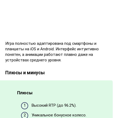
Игра полностью адаптирована под смартфоны и
планшеты на iOS и Android. Интерфейс интуитивно
понятен, а анимации работают плавно даже на
устройствах среднего уровня.
Плюсы и минусы
Плюсы
Высокий RTP (до 96.2%).
Уникальное бонусное колесо.