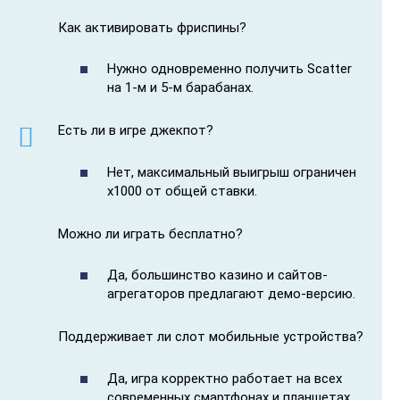
Как активировать фриспины?
Нужно одновременно получить Scatter
на 1-м и 5-м барабанах.
Есть ли в игре джекпот?
Нет, максимальный выигрыш ограничен
x1000 от общей ставки.
Можно ли играть бесплатно?
Да, большинство казино и сайтов-
агрегаторов предлагают демо-версию.
Поддерживает ли слот мобильные устройства?
Да, игра корректно работает на всех
современных смартфонах и планшетах.