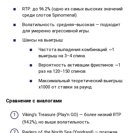
RTP: до 96.2% (одно из самых высоких значений
среди слотов Spinomenal).
Волатильность: средняя–высокая — подходит
для умеренно агрессивной игры.
Шансы на выигрыш:
Частота выпадения комбинаций: ~1
выигрыш на 3–4 спина.
Вероятность активации фриспинов: ~1
раз на 120–150 спинов.
Максимальный теоретический выигрыш:
x1000 от ставки за раунд.
Сравнение с аналогами
Viking’s Treasure (Play’n GO) — более низкий RTP
(94.2%), но выше волатильность.
Raiders of the North Sea (Yggdrasil) — похожая