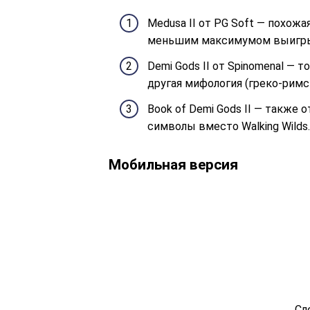
Medusa II от PG Soft — похожа
меньшим максимумом выигр
Demi Gods II от Spinomenal — 
другая мифология (греко-римск
Book of Demi Gods II — также 
символы вместо Walking Wilds.
Мобильная версия
Сл