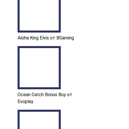
Aloha King Elvis от BGaming
Ocean Catch Bonus Buy от
Evoplay