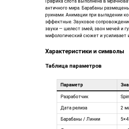
Графика слота выполнена в мрачнова
античного мира. Барабаны размещены
руинами. Анимации при выпадении ко
эффектные. Звуковое сопровождение
звуки — шелест змей, звон мечей и г
мифологический сюжет и усиливает 
Характеристики и символы
Таблица параметров
Параметр
Зна
Разработчик
Spi
Дата релиза
2 м
Барабаны / Линии
5×4