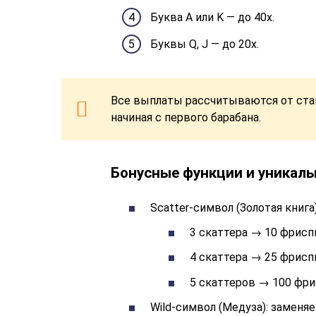
Буква A или K — до 40x.
Буквы Q, J — до 20x.
Все выплаты рассчитываются от став
начиная с первого барабана.
Бонусные функции и уникал
Scatter-символ (Золотая книга)
3 скаттера → 10 фрисп
4 скаттера → 25 фрисп
5 скаттеров → 100 фри
Wild-символ (Медуза): замен