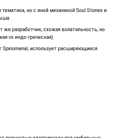
я тематика, но с иной механикой Soul Stones и
ыша.
тот же разработчик, схожая волатильность, но
ая vs индо-греческая).
от Spinomenal, использует расширяющиеся
от полностью адаптирован под мобильные