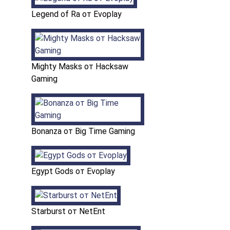
Legend of Ra от Evoplay
Mighty Masks от Hacksaw
Gaming
Bonanza от Big Time Gaming
Egypt Gods от Evoplay
Starburst от NetEnt