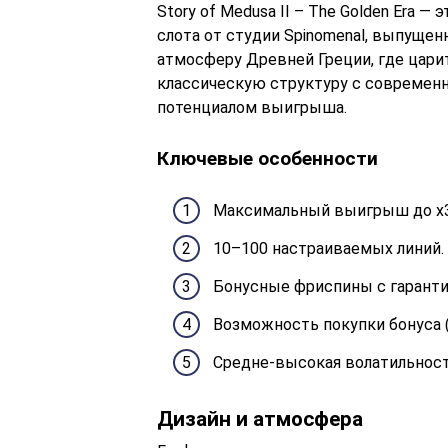
Story of Medusa II – The Golden Era 
слота от студии Spinomenal, выпущенн
атмосферу Древней Греции, где царит
классическую структуру с совреме
потенциалом выигрыша.
Ключевые особенности
Максимальный выигрыш до x3
10–100 настраиваемых линий.
Бонусные фриспины с гаранти
Возможность покупки бонуса (
Средне-высокая волатильность
Дизайн и атмосфера