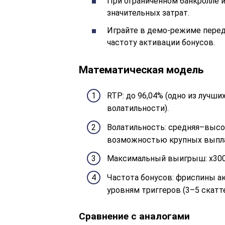
При ограниченном банкролле и
значительных затрат.
Играйте в демо-режиме перед
частоту активации бонусов.
Математическая модель
RTP: до 96,04% (одно из лучш
волатильности).
Волатильность: средняя–высо
возможностью крупных выпла
Максимальный выигрыш: x300
Частота бонусов: фриспины а
уровням триггеров (3–5 скатт
Сравнение с аналогами