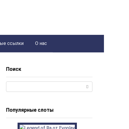
и воспользуйтесь электронной почтой: slotbonus@mail.ru
ые ссылки
О нас
Поиск
Поиск:
Популярные слоты