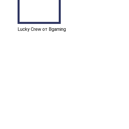
Lucky Crew от Bgaming