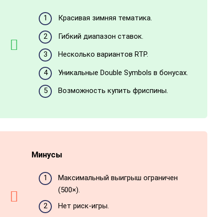
Красивая зимняя тематика.
Гибкий диапазон ставок.
Несколько вариантов RTP.
Уникальные Double Symbols в бонусах.
Возможность купить фриспины.
Минусы
Максимальный выигрыш ограничен
(500×).
Нет риск-игры.