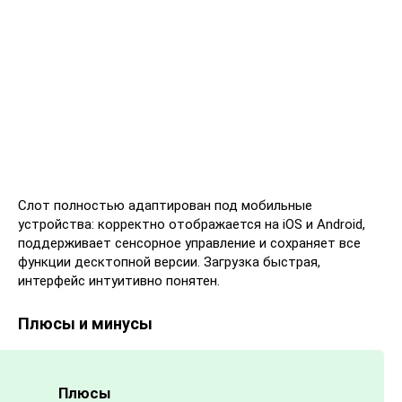
Слот полностью адаптирован под мобильные
устройства: корректно отображается на iOS и Android,
поддерживает сенсорное управление и сохраняет все
функции десктопной версии. Загрузка быстрая,
интерфейс интуитивно понятен.
Плюсы и минусы
Плюсы