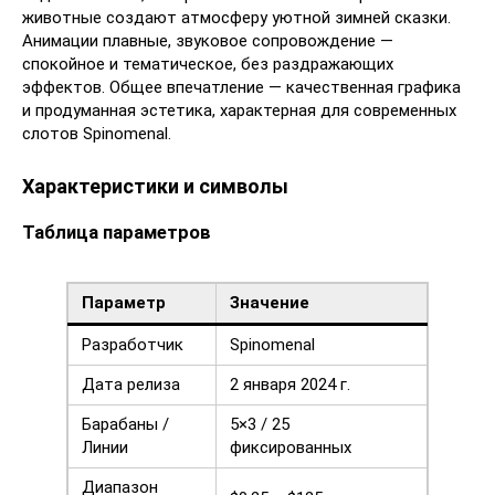
животные создают атмосферу уютной зимней сказки.
Анимации плавные, звуковое сопровождение —
спокойное и тематическое, без раздражающих
эффектов. Общее впечатление — качественная графика
и продуманная эстетика, характерная для современных
слотов Spinomenal.
Характеристики и символы
Таблица параметров
Параметр
Значение
Разработчик
Spinomenal
Дата релиза
2 января 2024 г.
Барабаны /
5×3 / 25
Линии
фиксированных
Диапазон