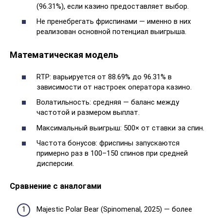
(96.31%), если казино предоставляет выбор.
Не пренебрегать фриспинами — именно в них
реализован основной потенциал выигрыша.
Математическая модель
RTP: варьируется от 88.69% до 96.31% в
зависимости от настроек оператора казино.
Волатильность: средняя — баланс между
частотой и размером выплат.
Максимальный выигрыш: 500× от ставки за спин.
Частота бонусов: фриспины запускаются
примерно раз в 100–150 спинов при средней
дисперсии.
Сравнение с аналогами
Majestic Polar Bear (Spinomenal, 2025) — более