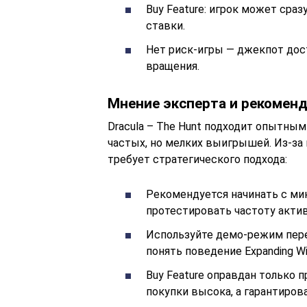
Buy Feature: игрок может сразу
ставки.
Нет риск-игры — джекпот дос
вращения.
Мнение эксперта и рекомен
Dracula – The Hunt подходит опытны
частых, но мелких выигрышей. Из-за 
требует стратегического подхода:
Рекомендуется начинать с мин
протестировать частоту актив
Используйте демо-режим пере
понять поведение Expanding Wil
Buy Feature оправдан только п
покупки высока, а гарантиров