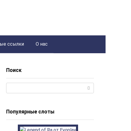
и воспользуйтесь электронной почтой: slotbonus@mail.ru
ые ссылки
О нас
Поиск
Поиск:
Популярные слоты