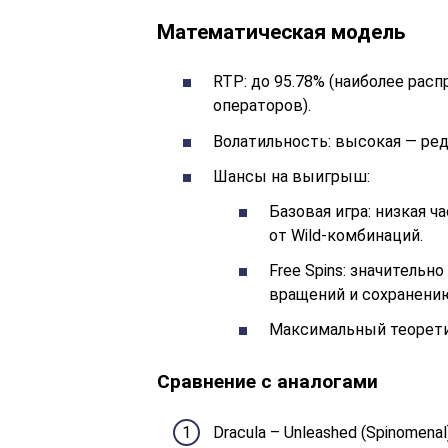
Математическая модель
RTP: до 95.78% (наиболее рас
операторов).
Волатильность: высокая — ре
Шансы на выигрыш:
Базовая игра: низкая 
от Wild-комбинаций.
Free Spins: значитель
вращений и сохранению 
Максимальный теорети
Сравнение с аналогами
Dracula – Unleashed (Spinomenal