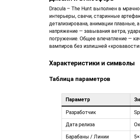
Dracula – The Hunt выполнен в мрачн
интерьеры, свечи, старинные артефак
детализирована, анимации плавные, 
напряжение — завывания ветра, удар
погружение. Общее впечатление — ка
вампиров без излишней «кровавости»
Характеристики и символы
Таблица параметров
Параметр
Зн
Разработчик
Sp
Дата релиза
Ок
Барабаны / Линии
5×