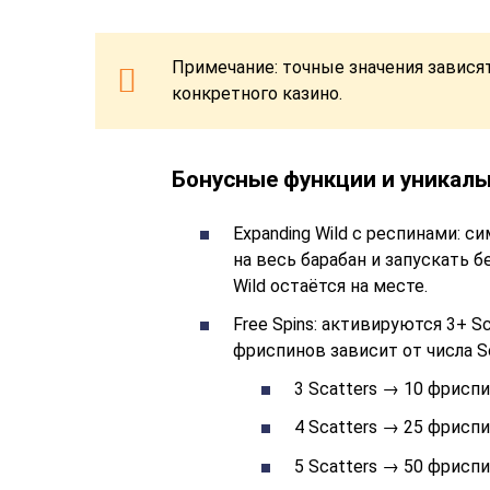
Примечание: точные значения завися
конкретного казино.
Бонусные функции и уникал
Expanding Wild с респинами: 
на весь барабан и запускать 
Wild остаётся на месте.
Free Spins: активируются 3+ S
фриспинов зависит от числа Sc
3 Scatters → 10 фриспи
4 Scatters → 25 фриспи
5 Scatters → 50 фриспи