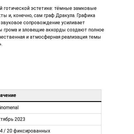
ой готической эстетике: тёмные замковые
ты и, конечно, сам граф Дракула. Графика
а звуковое сопровождение усиливает
ы грома и зловещие аккорды создают полное
чественная и атмосферная реализация темы
.
ачение
inomenal
тябрь 2023
4 / 20 фиксированных