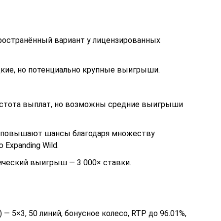
пространённый вариант у лицензированных
дкие, но потенциально крупные выигрыши.
частота выплат, но возможны средние выигрыши
но повышают шансы благодаря множеству
Expanding Wild.
ческий выигрыш — 3 000× ставки.
) — 5×3, 50 линий, бонусное колесо, RTP до 96.01%,