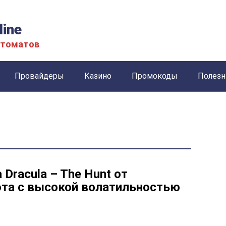
содержит ссылок на онлайн-казино и не организует игры на деньги. Для связ
line
втоматов
Провайдеры
Казино
Промокоды
Полезн
Dracula – The Hunt от
хота с высокой волатильностью