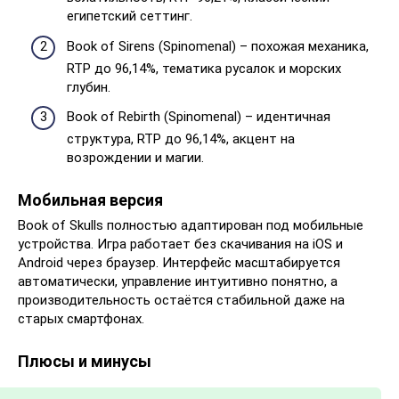
египетский сеттинг.
Book of Sirens (Spinomenal) – похожая механика,
RTP до 96,14%, тематика русалок и морских
глубин.
Book of Rebirth (Spinomenal) – идентичная
структура, RTP до 96,14%, акцент на
возрождении и магии.
Мобильная версия
Book of Skulls полностью адаптирован под мобильные
устройства. Игра работает без скачивания на iOS и
Android через браузер. Интерфейс масштабируется
автоматически, управление интуитивно понятно, а
производительность остаётся стабильной даже на
старых смартфонах.
Плюсы и минусы