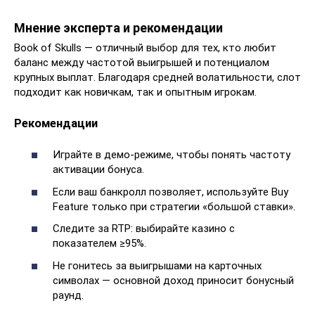
Мнение эксперта и рекомендации
Book of Skulls — отличный выбор для тех, кто любит
баланс между частотой выигрышей и потенциалом
крупных выплат. Благодаря средней волатильности, слот
подходит как новичкам, так и опытным игрокам.
Рекомендации
Играйте в демо-режиме, чтобы понять частоту
активации бонуса.
Если ваш банкролл позволяет, используйте Buy
Feature только при стратегии «большой ставки».
Следите за RTP: выбирайте казино с
показателем ≥95%.
Не гонитесь за выигрышами на карточных
символах — основной доход приносит бонусный
раунд.