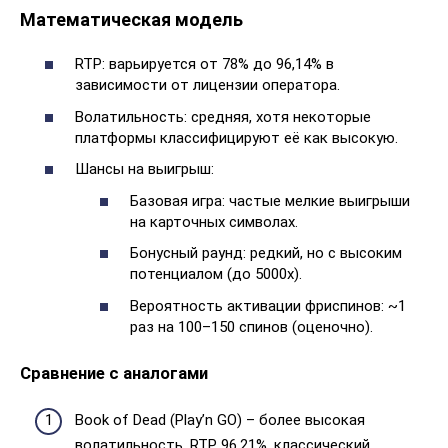
Математическая модель
RTP: варьируется от 78% до 96,14% в
зависимости от лицензии оператора.
Волатильность: средняя, хотя некоторые
платформы классифицируют её как высокую.
Шансы на выигрыш:
Базовая игра: частые мелкие выигрыши
на карточных символах.
Бонусный раунд: редкий, но с высоким
потенциалом (до 5000x).
Вероятность активации фриспинов: ~1
раз на 100–150 спинов (оценочно).
Сравнение с аналогами
Book of Dead (Play’n GO) – более высокая
волатильность, RTP 96,21%, классический