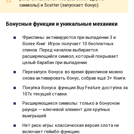
символы) и Scatter (запускает бонус).
Бонусные функции и уникальные механики
Фриспины: активируются при выпадении 3 и
более Книг. Игрок получает 10 бесплатных
спинов. Перед началом выбирается
расширяющийся символ, который покрывает
целый барабан при выпадении.
Перезапуск бонуса: во время фриспинов можно
снова активировать бонус, собрав ещё 3+ Книги.
Покупка бонуса: функция Buy Feature доступна за
107x текущей ставки.
Расширяющиеся символы: только в бонусном
раунде — ключевой элемент для крупных
выигрышей.
Нет риск-игры: классическая версия слота не
включает геймбл-функцию.