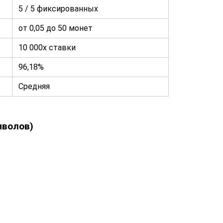
5 / 5 фиксированных
от 0,05 до 50 монет
10 000x ставки
96,18%
Средняя
мволов)