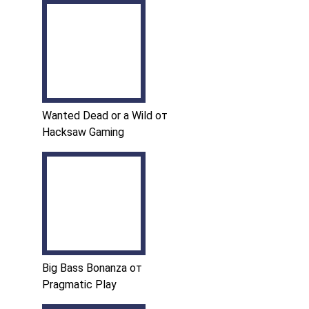
Wanted Dead or a Wild от
Hacksaw Gaming
Big Bass Bonanza от
Pragmatic Play