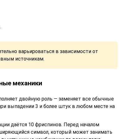
.
тельно варьироваться в зависимости от
овным источникам.
ьные механики
выполняет двойную роль — заменяет все обычные
при выпадении 3 и более штук в любом месте на
ации даётся 10 фриспинов. Перед началом
ширяющийся символ, который может занимать