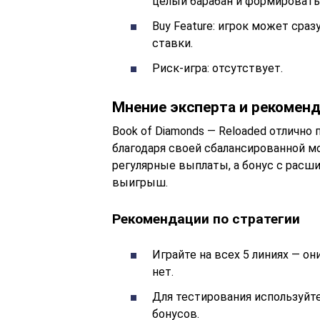
целый барабан и формироват
Buy Feature: игрок может сраз
ставки.
Риск-игра: отсутствует.
Мнение эксперта и рекомен
Book of Diamonds — Reloaded отлично
благодаря своей сбалансированной м
регулярные выплаты, а бонус с рас
выигрыш.
Рекомендации по стратегии
Играйте на всех 5 линиях — о
нет.
Для тестирования используйт
бонусов.