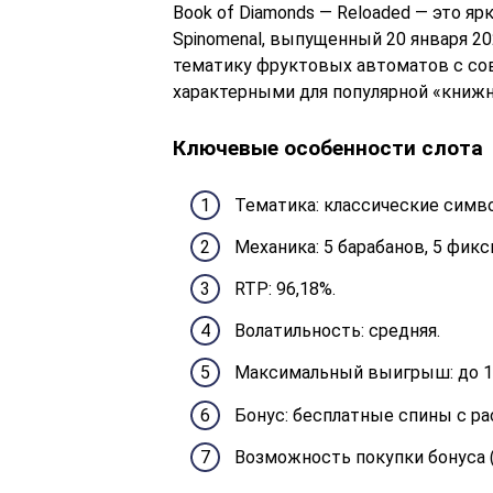
Book of Diamonds — Reloaded — это я
Spinomenal, выпущенный 20 января 20
тематику фруктовых автоматов с с
характерными для популярной «книжн
Ключевые особенности слота
Тематика: классические симв
Механика: 5 барабанов, 5 фик
RTP: 96,18%.
Волатильность: средняя.
Максимальный выигрыш: до 10
Бонус: бесплатные спины с 
Возможность покупки бонуса (B