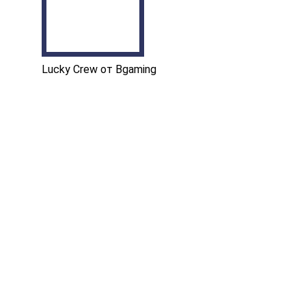
Lucky Crew от Bgaming