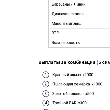
Барабаны / Линии
Диапазон ставок
Макс. выигрыш
RTP
Волатильность
Выплаты за комбинации (5 си
Красный алмаз: x2000.
Пылающая семёрка: x1000.
Золотой колокол: x500.
Тройной BAR: x300.