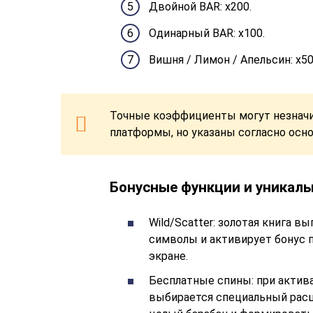
Двойной BAR: x200.
Одинарный BAR: x100.
Вишня / Лимон / Апельсин: x50
Точные коэффициенты могут незначи
платформы, но указаны согласно осн
Бонусные функции и уникал
Wild/Scatter: золотая книга 
символы и активирует бонус 
экране.
Бесплатные спины: при актив
выбирается специальный рас