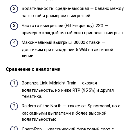
Волатильность: средне-высокая — баланс между
частотой и размером выигрышей.
Частота выигрышей (Hit Frequency): 22% —
примерно каждый пятый спин приносит выигрыш.
Максимальный выигрыш: 3000x ставки —
достижим при выпадении 5 Wild на активной
линии.
Сравнение с аналогами
Bonanza Link: Midnight Train — схожая
волатильность, но ниже RTP (95.5%) и другая
тематика.
Raiders of the North — также от Spinomenal, но с
каскадными выплатами и более высокой
волатильностью.
CherryPop — классический фруктовый слот с