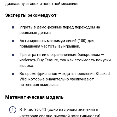
диапазону ставок и понятной механике.
Эксперты рекомендуют
Играть в демо-режиме перед переходом на
реальные деньги.
Активировать максимум линий (100) для
повышения частоты выигрышей.
При стратегии с ограниченным банкроллом —
избегать Buy Feature, так как стоимость покупки
высока.
Во время фриспинов — ждать появления Stacked
Wild, которые значительно увеличивают
потенциал выигрыша.
Математическая модель
RTP: до 96.04% (одно из лучших значений в
категории средне-высокой волатильности).