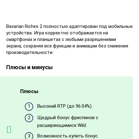
Bavarian Riches 2 полностью адаптирован под мобильные
устройства. Игра корректно отображается на
смартфонах и планшетах с любыми разрешениями
экрана, сохраняя все функции и анимации без снижения
производительности.
Плюсы и минусы
Плюсы
Высокий RTP (до 96.04%).
Щедрый бонус фриспинов с
расширяющимися Wild.
Возможность купить бонус.