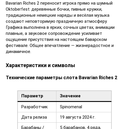
Bavarian Riches 2 переносит игрока прямо на шумный
Oktoberfest: деревянные бочки, пивные кружки,
традиционные немецкие наряды и весёлая музыка
создают неповторимую праздничную атмосферу.
Графика выполнена в ярких, сочных цветах, анимации
плавные, а звуковое сопровождение усиливает
ощущение присутствия на настоящем баварском
фестивале. Общее впечатление — жизнерадостное и
динамичное.
Характеристики и символы
Технические параметры слота Bavarian Riches 2
Параметр
Значение
Разработчик
Spinomenal
Дата релиза
19 августа 2024 г.
Барабаны /
5 барабанов, 4 ряда,