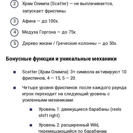
Храм Олимпа (Scatter) — не выплачивается,
запускает фриспины.
Афина — до 100x.
Медуза Горгона — до 75x.
Дерево жизни / Греческие колонны — до 50x.
Бонусные функции и уникальные механики
Scatter (Храм Олимпа): 3+ символа активируют 10
фриспинов, 4 — 15, 5 — 20.
Четыре уровня фриспинов: после каждого раунда
игрок переходит на следующий уровень с
усиленными механиками:
Уровень 1: движущиеся барабаны (reels
shift right).
Уровень 2: расширенный Wild,
перемещающийся по барабанам.