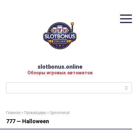
Сайт носит исключительно информационный характер, не содержит
Перейти
ссылок на онлайн-казино и не организует игры на деньги. Для связи
к
воспользуйтесь электронной почтой: slotbonus@mail.ru
контенту
slotbonus.online
Обзоры игровых автоматов
Поиск:
Главная
»
Провайдеры
»
Spinomenal
777 — Halloween