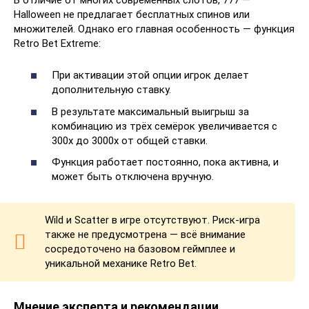
Halloween не предлагает бесплатных спинов или
множителей. Однако его главная особенность — функция
Retro Bet Extreme:
При активации этой опции игрок делает
дополнительную ставку.
В результате максимальный выигрыш за
комбинацию из трёх семёрок увеличивается с
300x до 3000x от общей ставки.
Функция работает постоянно, пока активна, и
может быть отключена вручную.
Wild и Scatter в игре отсутствуют. Риск-игра
также не предусмотрена — всё внимание
сосредоточено на базовом геймплее и
уникальной механике Retro Bet.
Мнение эксперта и рекомендации