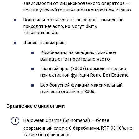
зависимости от лицензированного оператора —
всегда уточняйте значение в конкретном казино.
Волатильность: средне-высокая — выигрыши
приходят нечасто, но могут быть
значительными.
Шансы на выигрыш:
Комбинации из младших символов
выпадают относительно часто.
Главный приз (3000x) возможен только
при активной функции Retro Bet Extreme.
Без бонусной функции максимальный
выигрыш ограничен 300x.
Сравнение с аналогами
Halloween Charms (Spinomenal) — более
современный слот с 6 барабанами, RTP 96.16%, но
также без фриспинов.