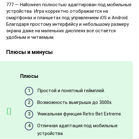
777 — Halloween полностью адаптирован под мобильные
устройства. Игра корректно отображается на
смартфонах и планшетах под управлением iOS и Android.
Благодаря простому интерфейсу и небольшому размеру
экрана даже на маленьких дисплеях всё остаётся
удобным и читаемым.
Плюсы и минусы
Плюсы
Простой и понятный геймплей.
Возможность выигрыша до 3000x.
Уникальная функция Retro Bet Extreme.
Отличная адаптация под мобильные
устройства.