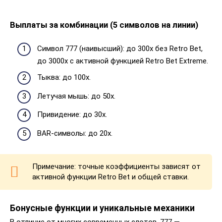
Выплаты за комбинации (5 символов на линии)
Символ 777 (наивысший): до 300x без Retro Bet,
до 3000x с активной функцией Retro Bet Extreme.
Тыква: до 100x.
Летучая мышь: до 50x.
Привидение: до 30x.
BAR-символы: до 20x.
Примечание: точные коэффициенты зависят от
активной функции Retro Bet и общей ставки.
Бонусные функции и уникальные механики
В отличие от многих современных слотов, 777 —