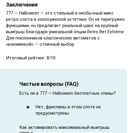
Заключение
777 — Halloween — это стильный и необычный микс
ретро-слота и хэллоуинской эстетики. Он не перегружен
функциями, но предлагает реальный шанс на крупный
выигрыш благодаря уникальной опции Retro Bet Extreme.
Для поклонников классических автоматов с
«изюминкой» — отличный выбор.
Итоговый рейтинг: 8/10
Частые вопросы (FAQ)
Есть ли в 777 — Halloween бесплатные спины?
Нет, фриспины в этом слоте не
предусмотрены.
Как активировать максимальный выигрыш