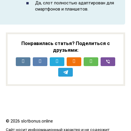
Да, слот полностью адаптирован для
смартфонов и планшетов.
Понравилась статья? Поделиться с
друзьями:
© 2026 slotbonus.online
Сайт носит информационный характер и не содержит