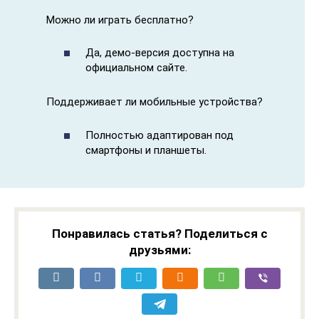
Можно ли играть бесплатно?
Да, демо-версия доступна на
официальном сайте.
Поддерживает ли мобильные устройства?
Полностью адаптирован под
смартфоны и планшеты.
Понравилась статья? Поделиться с
друзьями: