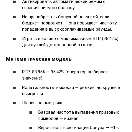
Активировать автоматический режим с
ограничением по балансу.
Не пренебрегать бонусной покупкой, если
бюджет позволяет — она повышает частоту
попадания в высокооплачиваемые раунды.
Играть в казино с максимальным RTP (95.42%)
для лучшей долгосрочной отдачи.
Математическая модель
RTP: 88.85% – 95.42% (оператор выбирает
значение).
Волатильность: высокая — редкие, но крупные
выигрыши.
Шансы на выигрыш:
Базовая частота выпадения призовых
символов — низкая.
Вероятность активации бонуса — ~1 к