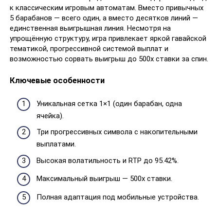
к классическим игровым автоматам. Вместо привычных
5 барабанов — всего один, а вместо десятков линий —
единственная выигрышная линия. Несмотря на
упрощённую структуру, игра привлекает яркой гавайской
тематикой, прогрессивной системой выплат и
возможностью сорвать выигрыш до 500x ставки за спин.
Ключевые особенности
Уникальная сетка 1×1 (один барабан, одна
ячейка).
Три прогрессивных символа с накопительными
выплатами.
Высокая волатильность и RTP до 95.42%.
Максимальный выигрыш — 500x ставки.
Полная адаптация под мобильные устройства.