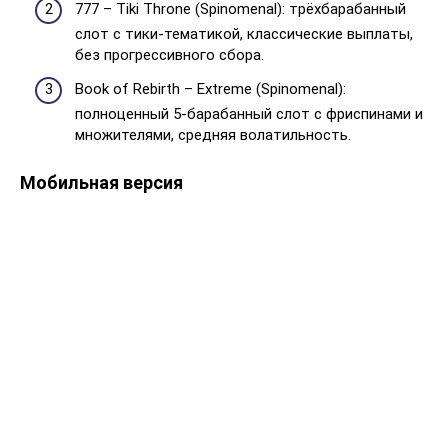
777 – Tiki Throne (Spinomenal): трёхбарабанный
слот с тики-тематикой, классические выплаты,
без прогрессивного сбора.
Book of Rebirth – Extreme (Spinomenal):
полноценный 5-барабанный слот с фриспинами и
множителями, средняя волатильность.
Мобильная версия