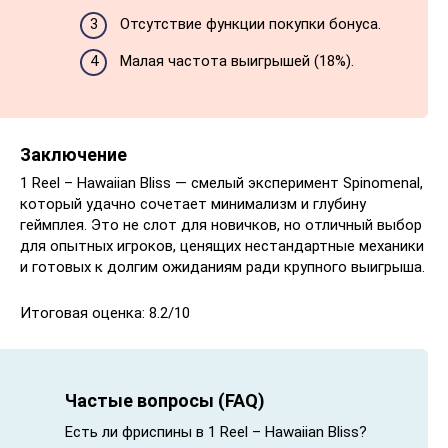
Отсутствие функции покупки бонуса.
Малая частота выигрышей (18%).
Заключение
1 Reel – Hawaiian Bliss — смелый эксперимент Spinomenal,
который удачно сочетает минимализм и глубину
геймплея. Это не слот для новичков, но отличный выбор
для опытных игроков, ценящих нестандартные механики
и готовых к долгим ожиданиям ради крупного выигрыша.
Итоговая оценка: 8.2/10
Частые вопросы (FAQ)
Есть ли фриспины в 1 Reel – Hawaiian Bliss?