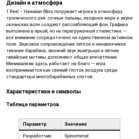
Дизайн и атмосфера
1 Reel – Hawaiian Bliss погружает игрока в атмосферу
тропического рая: сочные пальмы, лазурное море и звуки
океанских волн создают расслабляющий фон. Графика
выполнена в яркой, но не перегруженной стилистике —
всё внимание сосредоточено на единственном активном
поле. Звуковое сопровождение лёгкое и ненавязчивое:
тикание барабана, звонкий звук выигрыша и лёгкие
гавайские мотивы дополняют общее впечатление.
Минимализм здесь работает на благо — игра
воспринимается как свежий глоток воздуха среди
стандартных многобарабанных слотов.
Характеристики и символы
Таблица параметров
Параметр
Значение
Разработчик
Spinomenal