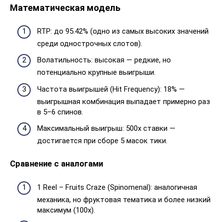
Математическая модель
RTP: до 95.42% (одно из самых высоких значений
среди однострочных слотов).
Волатильность: высокая — редкие, но
потенциально крупные выигрыши.
Частота выигрышей (Hit Frequency): 18% —
выигрышная комбинация выпадает примерно раз
в 5–6 спинов.
Максимальный выигрыш: 500x ставки —
достигается при сборе 5 масок тики.
Сравнение с аналогами
1 Reel – Fruits Craze (Spinomenal): аналогичная
механика, но фруктовая тематика и более низкий
максимум (100x).